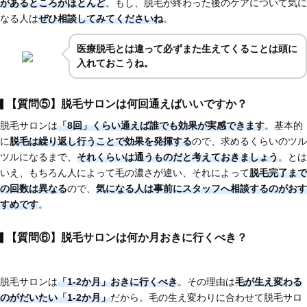
があるところがほとんど
。もし、脱毛が終わった後のケアについて気に
なる人は
ぜひ相談してみてくださいね
。
医療脱毛とは違って必ずまた生えてくることは頭に
入れておこうね。
【質問⑤】脱毛サロンは何回通えばいいですか？
脱毛サロンは
「8回」くらい通えば誰でも効果が実感できます
。基本的
に
脱毛は繰り返し行うことで効果を発揮する
ので、求めるくらいのツル
ツルになるまで、
それくらいは通うものだと考えておきましょう
。とは
いえ、もちろん人によって毛の濃さが違い、それによって
脱毛完了まで
の回数は異なる
ので、
気になる人は
事前にスタッフへ相談するのがおす
すめです
。
【質問⑥】脱毛サロンは何か月おきに行くべき？
脱毛サロンは
「1-2か月」おきに行くべき
。その理由は
毛が生え変わる
のがだいたい「1-2か月」
だから。毛の生え変わりに合わせて脱毛サロ