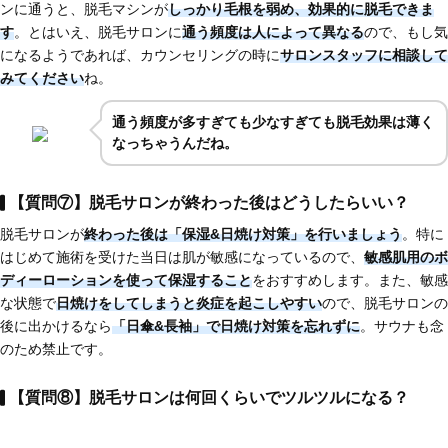
ンに通うと、脱毛マシンが
しっかり毛根を弱め、効果的に脱毛できま
す
。とはいえ、脱毛サロンに
通う頻度は人によって異なる
ので、もし気
になるようであれば、カウンセリングの時に
サロンスタッフに相談して
みてください
ね。
通う頻度が多すぎても少なすぎても脱毛効果は薄く
なっちゃうんだね。
【質問⑦】脱毛サロンが終わった後はどうしたらいい？
脱毛サロンが
終わった後は「保湿&日焼け対策」を行いましょう
。特に
はじめて施術を受けた当日は肌が敏感になっているので、
敏感肌用のボ
ディーローションを使って保湿すること
をおすすめします。また、敏感
な状態で
日焼けをしてしまうと炎症を起こしやすい
ので、脱毛サロンの
後に出かけるなら
「日傘&長袖」で日焼け対策を忘れずに
。サウナも念
のため禁止です。
【質問⑧】脱毛サロンは何回くらいでツルツルになる？