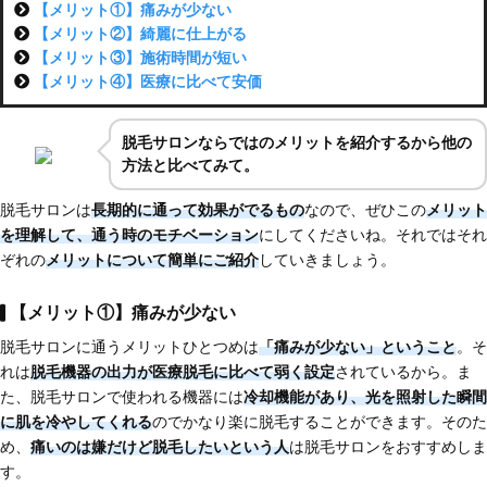
【メリット①】痛みが少ない
【メリット②】綺麗に仕上がる
【メリット③】施術時間が短い
【メリット④】医療に比べて安価
脱毛サロンならではのメリットを紹介するから他の
方法と比べてみて。
脱毛サロンは
長期的に通って効果がでるもの
なので、ぜひこの
メリット
を理解して、通う時のモチベーション
にしてくださいね。それではそれ
ぞれの
メリットについて簡単にご紹介
していきましょう。
【メリット①】痛みが少ない
脱毛サロンに通うメリットひとつめは
「痛みが少ない」ということ
。そ
れは
脱毛機器の出力が
医療脱毛に比べて弱く設定
されているから。ま
た、脱毛サロンで使われる機器には
冷却機能があり、光を照射した瞬間
に肌を冷やしてくれる
のでかなり楽に脱毛することができます。そのた
め、
痛いのは嫌だけど脱毛したいという人
は脱毛サロンをおすすめしま
す。