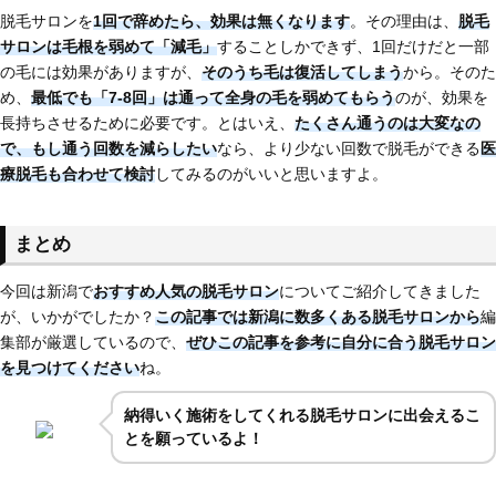
脱毛サロンを
1回で辞めたら、効果は無くなります
。その理由は、
脱毛
サロンは毛根を弱めて「減毛」
することしかできず、1回だけだと一部
の毛には効果がありますが、
そのうち毛は復活してしまう
から。そのた
め、
最低でも「7-8回」は通って全身の毛を弱めてもらう
のが、効果を
長持ちさせるために必要です。とはいえ、
たくさん通うのは大変なの
で、もし通う回数を減らしたい
なら、より少ない回数で脱毛ができる
医
療脱毛も合わせて検討
してみるのがいいと思いますよ。
まとめ
今回は新潟で
おすすめ人気の脱毛サロン
についてご紹介してきました
が、いかがでしたか？
この記事では新潟に
数多くある脱毛サロンから
編
集部が厳選しているので、
ぜひこの記事を参考に自分に合う脱毛サロン
を見つけてください
ね。
納得いく施術をしてくれる脱毛サロンに出会えるこ
とを願っているよ！