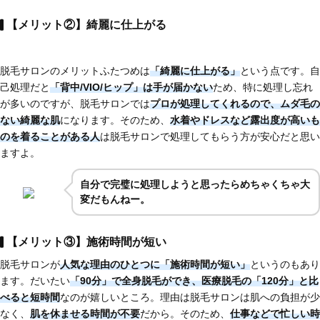
【メリット②】綺麗に仕上がる
脱毛サロンのメリットふたつめは
「綺麗に仕上がる」
という点です。自
己処理だと
「背中/VIO/ヒップ」は手が届かない
ため、特に処理し忘れ
が多いのですが、脱毛サロンでは
プロが処理してくれるので、ムダ毛の
ない綺麗な肌
になります。そのため、
水着やドレスなど
露出度が高いも
のを着ることがある人
は脱毛サロンで処理してもらう方が安心だと思い
ますよ。
自分で完璧に処理しようと思ったらめちゃくちゃ大
変だもんねー。
【メリット③】施術時間が短い
脱毛サロンが
人気な理由のひとつに
「施術時間が短い」
というのもあり
ます。だいたい
「90分」で全身脱毛
ができ、医療脱毛の「120分」と比
べると短時間
なのが嬉しいところ。理由は脱毛サロンは肌への負担が少
なく、
肌を休ませる時間が不要
だから。そのため、
仕事などで忙しい時