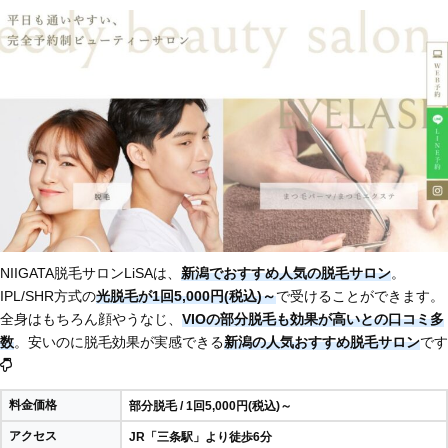
NIIGATA脱毛サロンLiSAは、
新潟でおすすめ人気の脱毛サロン
。
IPL/SHR方式の
光脱毛が1回5,000円(税込)～
で受けることができます。
全身はもちろん顔やうなじ、
VIOの部分脱毛も効果が高いとの口コミ多
数
。安いのに脱毛効果が実感できる
新潟の人気おすすめ脱毛サロン
です
料金価格
部分脱毛 / 1回5,000円(税込)～
アクセス
JR「三条駅」より徒歩6分