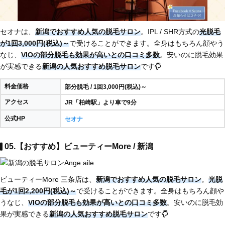
セオナは、
新潟でおすすめ人気の脱毛サロン
。IPL / SHR方式の
光脱毛
が1回3,000円(税込)～
で受けることができます。全身はもちろん顔やう
なじ、
VIOの部分脱毛も効果が高いとの口コミ多数
。安いのに脱毛効果
が実感できる
新潟の人気おすすめ脱毛サロン
です
料金価格
部分脱毛 / 1回3,000円(税込)～
アクセス
JR「柏崎駅」より車で9分
公式HP
セオナ
05.【おすすめ】ビューティーMore / 新潟
ビューティーMore 三条店は、
新潟でおすすめ人気の脱毛サロン
。
光脱
毛が1回2,200円(税込)～
で受けることができます。全身はもちろん顔や
うなじ、
VIOの部分脱毛も効果が高いとの口コミ多数
。安いのに脱毛効
果が実感できる
新潟の人気おすすめ脱毛サロン
です