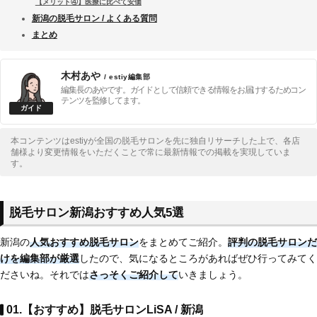
【メリット④】医療に比べて安価
新潟の脱毛サロン / よくある質問
まとめ
木村あや
/ estiy編集部
編集長のあやです。ガイドとして信頼できる情報をお届けするためコン
テンツを監修してます。
本コンテンツはestiyが全国の脱毛サロンを先に独自リサーチした上で、各店
舗様より変更情報をいただくことで常に最新情報での掲載を実現していま
す。
脱毛サロン新潟おすすめ人気5選
新潟の
人気おすすめ脱毛サロン
をまとめてご紹介。
評判の脱毛サロンだ
けを編集部が厳選
したので、気になるところがあればぜひ行ってみてく
ださいね。それでは
さっそくご紹介して
いきましょう。
01.【おすすめ】脱毛サロンLiSA / 新潟