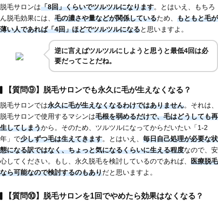
脱毛サロンは
「8回」くらいでツルツルになります
。とはいえ、もちろ
ん脱毛効果には、
毛の濃さや量などが関係している
ため、
もともと毛が
薄い人であれば
「4回」ほど
でツルツルになる
と思いますよ。
逆に言えばツルツルにしようと思うと最低4回は必
要だってことだね。
【質問⑨】脱毛サロンでも永久に毛が生えなくなる？
脱毛サロンでは
永久に毛が生えなくなるわけではありません
。それは、
脱毛サロンで使用するマシンは
毛根を弱めるだけで、毛はどうしても再
生してしまう
から。そのため、ツルツルになってからだいたい「1-2
年」で
少しずつ毛は生えてきます
。とはいえ、
毎日自己処理が必要な状
態になる訳ではなく、ちょっと気になるくらいに生える程度
なので、安
心してください。もし、永久脱毛を検討しているのであれば、
医療脱毛
なら可能
なので検討するのもあり
だと思いますよ。
【質問⑩】脱毛サロンを1回でやめたら効果はなくなる？