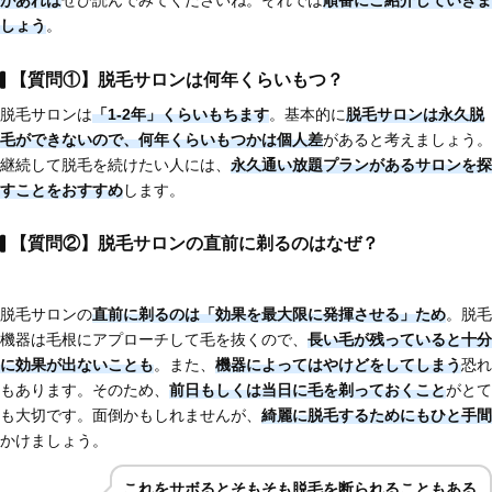
があれば
ぜひ読んでみてくださいね。それでは
順番にご紹介していきま
しょう
。
【質問①】脱毛サロンは何年くらいもつ？
脱毛サロンは
「1-2年」くらいもちます
。基本的に
脱毛サロンは永久脱
毛ができない
ので、
何年くらいもつかは個人差
があると考えましょう。
継続して脱毛を続けたい人には、
永久通い放題プランがあるサロンを探
すことをおすすめ
します。
【質問②】脱毛サロンの直前に剃るのはなぜ？
脱毛サロンの
直前に剃るのは「効果を最大限に発揮させる」ため
。脱毛
機器は毛根にアプローチして毛を抜くので、
長い毛が残っていると十分
に効果が出ないことも
。また、
機器によってはやけどをしてしまう
恐れ
もあります。そのため、
前日もしくは当日に毛を剃っておくこと
がとて
も大切です。面倒かもしれませんが、
綺麗に脱毛するためにもひと手間
かけましょう。
これを
サボるとそもそも脱毛を断られることもある