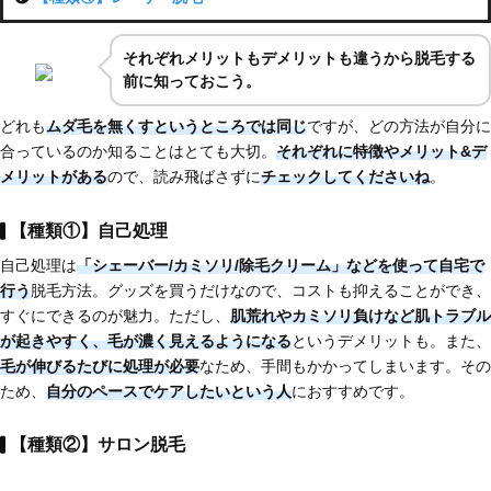
それぞれメリットもデメリットも違うから脱毛する
前に知っておこう。
どれも
ムダ毛を無くすというところでは同じ
ですが、どの方法が自分に
合っているのか知ることはとても大切。
それぞれに特徴やメリット&デ
メリットがある
ので、読み飛ばさずに
チェックしてくださいね
。
【種類①】自己処理
自己処理は
「シェーバー/カミソリ/除毛クリーム」などを使って自宅で
行う
脱毛方法。グッズを買うだけなので、コストも抑えることができ、
すぐにできるのが魅力。ただし、
肌荒れやカミソリ負けなど肌トラブル
が起きやすく、
毛が濃く見えるようになる
というデメリットも。また、
毛が伸びるたびに処理が必要
なため、手間もかかってしまいます。その
ため、
自分のペースでケアしたいという人
におすすめです。
【種類②】サロン脱毛