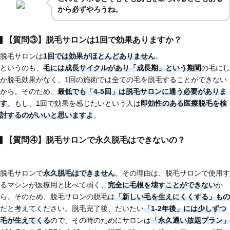
から必ずやろうね。
【質問③】脱毛サロンは1回で効果ありますか？
脱毛サロンは
1回では効果がほとんどありません
。
というのも、
毛には成長サイクルがあり「成長期」という期間
の毛にし
か脱毛効果がなく、1回の施術では全ての毛を脱毛することができない
から。そのため、
最低でも「4-5回」は脱毛サロンに通う必要がありま
す
。もし、1回で効果を感じたいという人は
即効性のある医療脱毛
を検
討するのがいいと思いますよ
。
【質問④】脱毛サロンで永久脱毛はできないの？
脱毛サロンで
永久脱毛はできません
。その理由は、脱毛サロンで使用す
るマシンが医療用と比べて弱く、
完全に毛根を壊すことができない
か
ら。そのため、脱毛サロンの脱毛は
「新しい毛を生えにくくする」もの
だと考えてください。脱毛完了後、だいたい
「1-2年後」には少しずつ
毛が生えてくる
ので、その時のためにサロンは
「永久通い放題プラン」