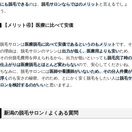
にも脱毛できる
のは、
脱毛サロンならではのメリット
と言えるでしょ
う。
【メリット④】医療に比べて安価
脱毛サロンは
医療脱毛に比べて安価である
というのもメリット
です。そ
の理由は、脱毛サロンのマシンは
出力が低く、医療用よりも安い
ため、
その分脱毛費用を抑えられるから。出力が低いといっても
脱毛完了時の
仕上がりは医療脱毛とほとんど変わらない
ので、安心してくださいね。
ちなみに、脱毛サロンには
医師や看護師がいないため、その分人件費が
浮く
のも安さの秘密。そのため、とにかく安く脱毛をしたい人は
脱毛サ
ロンを検討するのがいい
と思いますよ。
新潟の脱毛サロン / よくある質問