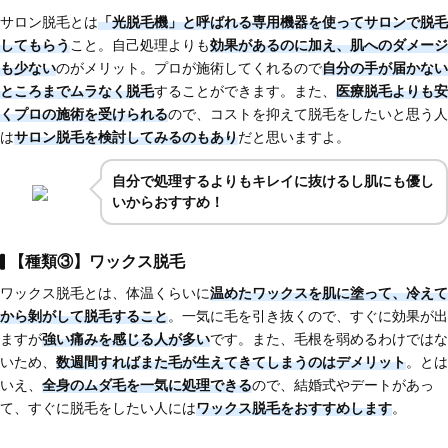
サロン脱毛とは
「光脱毛
機」と呼ばれる専用機器を使ってサロンで脱毛
してもらう
こと。自己処理よりも
効果があるのに加え、肌へのダメージ
も少ない
のがメリット。プロが施術してくれるので
自分の手が届かない
ところまでムラなく脱毛
することができます。また、
医療脱毛よりも安
くプロの施術を受けられる
ので、コストを抑えて脱毛をしたいと思う人
は
サロン脱毛を検討してみるのもあり
だと思いますよ。
自分で処理するよりもキレイに抜けるし肌にも優し
いからおすすめ！
【種類③】ワックス脱毛
ワックス脱毛とは、体温くらいに
温めたワックスを肌に塗って、冷えて
から剝がして脱毛する
こと
。一気に毛を引き抜くので、すぐに効果が出
ますが
強い痛みを感じる人が多い
です。また、毛根を弱めるわけではな
いため、
数週間すればまた毛が生えてきてしまう
のはデメリット
。とは
いえ、
全身のムダ毛を一気に処理できる
ので、結婚式やデートがあっ
て、すぐに脱毛をしたい人には
ワックス脱毛をおすすめします
。