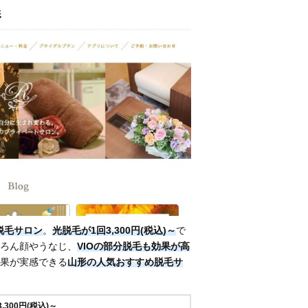
形
脱毛サロン
。
光脱毛が1回3,300円(税込)～
で
ろん顔やうなじ、
VIOの部分脱毛も効果が高
果が実感できる
山形の人気おすすめ脱毛サ
3,300円(税込)～