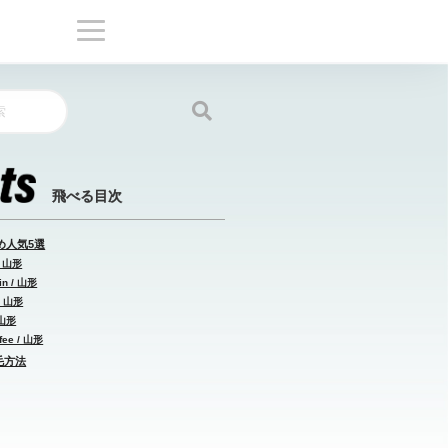
め人気5選
/ 山形
n / 山形
/ 山形
山形
ee / 山形
毛方法