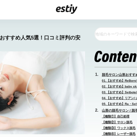
形おすすめ人気5選！口コミ評判の安
脱毛サロン山形おすす
01.【おすすめ】ReBorn
02.【おすすめ】baby ski
03.【おすすめ】Setbote
04.【おすすめ】リアン/ 
05.【おすすめ】Ra・Self
山形の脱毛サロン / 脱
【種類①】自己処理
【種類②】サロン脱毛
【種類③】ワックス脱毛
【種類④】レーザー脱毛