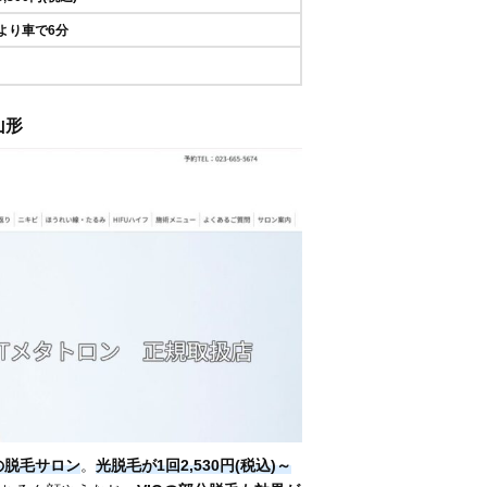
より車で6分
 山形
の脱毛サロン
。
光脱毛が1回2,530円(税込)～