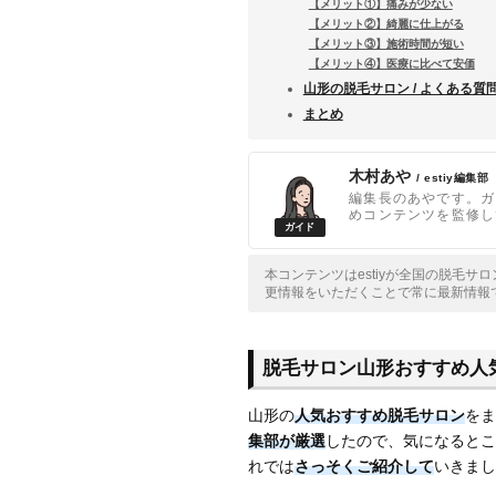
【メリット①】痛みが少ない
【メリット②】綺麗に仕上がる
【メリット③】施術時間が短い
【メリット④】医療に比べて安価
山形の脱毛サロン / よくある質
まとめ
木村あや
/ estiy編集部
編集長のあやです。ガ
めコンテンツを監修し
本コンテンツはestiyが全国の脱毛
更情報をいただくことで常に最新情報
脱毛サロン山形おすすめ人
山形の
人気おすすめ脱毛サロン
をま
集部が厳選
したので、気になるとこ
れでは
さっそくご紹介して
いきまし