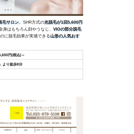
脱毛サロン
。SHR方式の
光脱毛が1回5,600円
全身はもちろん顔やうなじ、
VIOの部分脱毛
のに脱毛効果が実感できる
山形の人気おす
5,600円(税込)～
」より徒歩8分