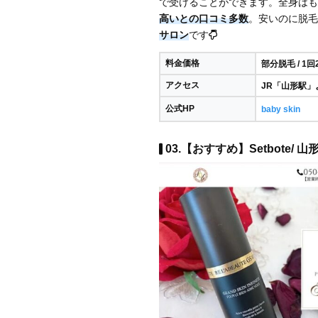
で受けることができます。全身はも
高いとの口コミ多数
。安いのに脱毛
サロン
です
料金価格
部分脱毛 / 1回
アクセス
JR「山形駅」
公式HP
baby skin
03.【おすすめ】Setbote/ 山