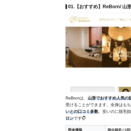
01.【おすすめ】ReBorn/ 山
ReBornは、
山形でおすすめ人気の
受けることができます。全身はもち
いとの口コミ多数
。安いのに脱毛効
ロン
です
料金価格
部分脱毛 / 1回