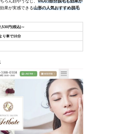
ちろん顔やうなじ、
VIOの部分脱毛も効果が
効果が実感できる
山形の人気おすすめ脱毛
2,530円(税込)～
より車で10分
形