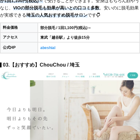
が1回1,100円(税込)～
で受けることができます。全身はもちろん顔やう
なじ、
VIOの部分脱毛も効果が高いとの口コミ多数
。安いのに脱毛効果
が実感できる
埼玉の人気おすすめ脱毛サロン
です
料金価格
部分脱毛 / 1回1,100円(税込)～
アクセス
東武「越谷駅」より徒歩15分
公式HP
abeshial
03.【おすすめ】ChouChou / 埼玉