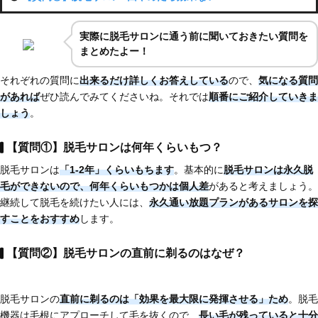
実際に脱毛サロンに通う前に聞いておきたい質問を
まとめたよー！
それぞれの質問に
出来るだけ詳しくお答えしている
ので、
気になる質問
があれば
ぜひ読んでみてくださいね。それでは
順番にご紹介していきま
しょう
。
【質問①】脱毛サロンは何年くらいもつ？
脱毛サロンは
「1-2年」くらいもちます
。基本的に
脱毛サロンは永久脱
毛ができない
ので、
何年くらいもつかは個人差
があると考えましょう。
継続して脱毛を続けたい人には、
永久通い放題プランがあるサロンを探
すことをおすすめ
します。
【質問②】脱毛サロンの直前に剃るのはなぜ？
脱毛サロンの
直前に剃るのは「効果を最大限に発揮させる」ため
。脱毛
機器は毛根にアプローチして毛を抜くので、
長い毛が残っていると十分