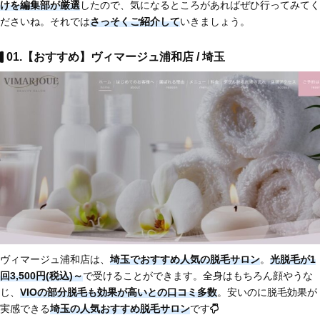
けを編集部が厳選
したので、気になるところがあればぜひ行ってみてく
ださいね。それでは
さっそくご紹介して
いきましょう。
01.【おすすめ】ヴィマージュ浦和店 / 埼玉
ヴィマージュ浦和店は、
埼玉でおすすめ人気の脱毛サロン
。
光脱毛が1
回3,500円(税込)～
で受けることができます。全身はもちろん顔やうな
じ、
VIOの部分脱毛も効果が高いとの口コミ多数
。安いのに脱毛効果が
実感できる
埼玉の人気おすすめ脱毛サロン
です