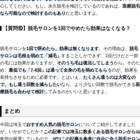
心してください。もし、永久脱毛を検討しているのであれば、
医療脱毛
なら可能
なので検討するのもあり
だと思いますよ。
【質問⑩】脱毛サロンを1回でやめたら効果はなくなる？
脱毛サロンを
1回で辞めたら、効果は無くなります
。その理由は、
脱毛
サロンは毛根を弱めて「減毛」
することしかできず、1回だけだと一部
の毛には効果がありますが、
そのうち毛は復活してしまう
から。そのた
め、
最低でも「7-8回」は通って全身の毛を弱めてもらう
のが、効果を
長持ちさせるために必要です。とはいえ、
たくさん通うのは大変なの
で、もし通う回数を減らしたい
なら、より少ない回数で脱毛ができる
医
療脱毛も合わせて検討
してみるのがいいと思いますよ。
まとめ
今回は埼玉で
おすすめ人気の脱毛サロン
についてご紹介してきました
が、いかがでしたか？
この記事では埼玉に
数多くある脱毛サロンから
編
集部が厳選しているので、
ぜひこの記事を参考に自分に合う脱毛サロン