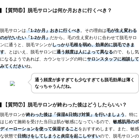
【質問⑥】脱毛サロンは何か月おきに行くべき？
脱毛サロンは
「1-2か月」おきに行くべき
。その理由は
毛が生え変わる
のがだいたい「1-2か月」
だから。毛の生え変わりに合わせて脱毛サロ
ンに通うと、脱毛マシンが
しっかり毛根を弱め、効果的に脱毛できま
す
。とはいえ、脱毛サロンに
通う頻度は人によって異なる
ので、もし気
になるようであれば、カウンセリングの時に
サロンスタッフに相談して
みてください
ね。
通う頻度が多すぎても少なすぎても脱毛効果は薄く
なっちゃうんだね。
【質問⑦】脱毛サロンが終わった後はどうしたらいい？
脱毛サロンが
終わった後は「保湿&日焼け対策」を行いましょう
。特に
はじめて施術を受けた当日は肌が敏感になっているので、
敏感肌用のボ
ディーローションを使って保湿すること
をおすすめします。また、敏感
な状態で
日焼けをしてしまうと炎症を起こしやすい
ので、脱毛サロンの