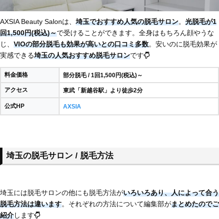
AXSIA Beauty Salonは、
埼玉でおすすめ人気の脱毛サロン
。
光脱毛が1
回1,500円(税込)～
で受けることができます。全身はもちろん顔やうな
じ、
VIOの部分脱毛も効果が高いとの口コミ多数
。安いのに脱毛効果が
実感できる
埼玉の人気おすすめ脱毛サロン
です
料金価格
部分脱毛 / 1回1,500円(税込)～
アクセス
東武「新越谷駅」より徒歩2分
公式HP
AXSIA
埼玉の脱毛サロン / 脱毛方法
埼玉には脱毛サロンの他にも脱毛方法が
いろいろあり、
人によって合う
脱毛方法は違います
。それぞれの方法について編集部が
まとめたのでご
紹介
します