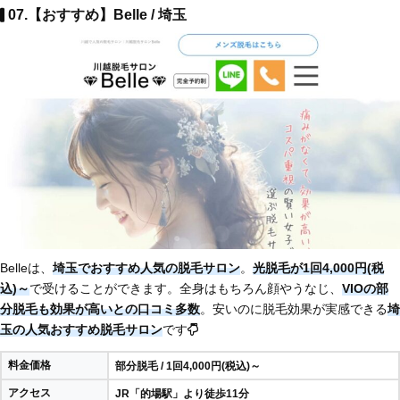
07.【おすすめ】Belle / 埼玉
Belleは、
埼玉でおすすめ人気の脱毛サロン
。
光脱毛が1回4,000円(税
込)～
で受けることができます。全身はもちろん顔やうなじ、
VIOの部
分脱毛も効果が高いとの口コミ多数
。安いのに脱毛効果が実感できる
埼
玉の人気おすすめ脱毛サロン
です
料金価格
部分脱毛 / 1回4,000円(税込)～
アクセス
JR「的場駅」より徒歩11分