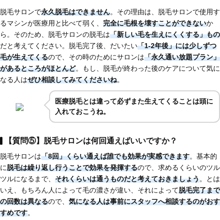
脱毛サロンで
永久脱毛はできません
。その理由は、脱毛サロンで使用す
るマシンが医療用と比べて弱く、
完全に毛根を壊すことができない
か
ら。そのため、脱毛サロンの脱毛は
「新しい毛を生えにくくする」もの
だと考えてください。脱毛完了後、だいたい
「1-2年後」には少しずつ
毛が生えてくる
ので、その時のためにサロンは
「永久通い放題プラン」
があるところがほとんど
。もし、脱毛が終わった後のケアについて気に
なる人は
ぜひ相談してみてくださいね
。
医療脱毛とは違って必ずまた生えてくることは頭に
入れておこうね。
【質問⑤】脱毛サロンは何回通えばいいですか？
脱毛サロンは
「8回」くらい通えば誰でも効果が実感できます
。基本的
に
脱毛は繰り返し行うことで効果を発揮する
ので、求めるくらいのツル
ツルになるまで、
それくらいは通うものだと考えておきましょう
。とは
いえ、もちろん人によって毛の濃さが違い、それによって
脱毛完了まで
の回数は異なる
ので、
気になる人は
事前にスタッフへ相談するのがおす
すめです
。