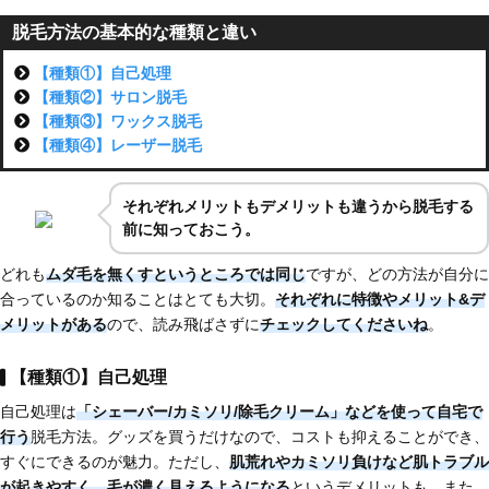
脱毛方法の基本的な種類と違い
【種類①】自己処理
【種類②】サロン脱毛
【種類③】ワックス脱毛
【種類④】レーザー脱毛
それぞれメリットもデメリットも違うから脱毛する
前に知っておこう。
どれも
ムダ毛を無くすというところでは同じ
ですが、どの方法が自分に
合っているのか知ることはとても大切。
それぞれに特徴やメリット&デ
メリットがある
ので、読み飛ばさずに
チェックしてくださいね
。
【種類①】自己処理
自己処理は
「シェーバー/カミソリ/除毛クリーム」などを使って自宅で
行う
脱毛方法。グッズを買うだけなので、コストも抑えることができ、
すぐにできるのが魅力。ただし、
肌荒れやカミソリ負けなど肌トラブル
が起きやすく、
毛が濃く見えるようになる
というデメリットも。また、