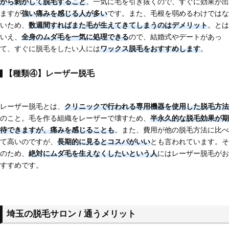
から剝がして脱毛する
こと
。一気に毛を引き抜くので、すぐに効果が出
ますが
強い痛みを感じる人が多い
です。また、毛根を弱めるわけではな
いため、
数週間すればまた毛が生えてきてしまう
のはデメリット
。とは
いえ、
全身のムダ毛を一気に処理できる
ので、結婚式やデートがあっ
て、すぐに脱毛をしたい人には
ワックス脱毛をおすすめします
。
【種類④】レーザー脱毛
レーザー脱毛とは、
クリニックで行われる専用機器を使用した脱毛方法
のこと。毛を作る組織をレーザーで壊すため、
半永久的な脱毛効果が期
待できますが、痛みを感じることも
。また、費用が他の脱毛方法に比べ
て高いのですが、
長期的に見るとコスパがいい
とも言われています。そ
のため、
絶対にムダ毛を生えなくしたいという人
にはレーザー脱毛がお
すすめです。
埼玉の脱毛サロン / 通うメリット