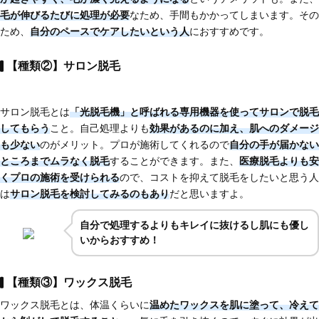
毛が伸びるたびに処理が必要
なため、手間もかかってしまいます。その
ため、
自分のペースでケアしたいという人
におすすめです。
【種類②】サロン脱毛
サロン脱毛とは
「光脱毛機」と呼ばれる専用機器を使ってサロンで脱毛
してもらう
こと。自己処理よりも
効果があるのに加え、肌へのダメージ
も少ない
のがメリット。プロが施術してくれるので
自分の手が届かない
ところまでムラなく脱毛
することができます。また、
医療脱毛よりも安
くプロの施術を受けられる
ので、コストを抑えて脱毛をしたいと思う人
は
サロン脱毛を検討してみるのもあり
だと思いますよ。
自分で処理するよりもキレイに抜けるし肌にも優し
いからおすすめ！
【種類③】ワックス脱毛
ワックス脱毛とは、体温くらいに
温めたワックスを肌に塗って、冷えて