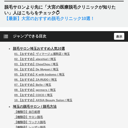
脱毛サロンより先に「大宮の医療脱毛クリニックが知りた
い」人はこちらをチェック
【最新】大宮のおすすめ脱毛クリニック10選！
ジャンプできる目次
脱毛サロン埼玉おすすめ人気10選
01.【おすすめ】ヴィマージュ浦和店 / 埼玉
02.【おすすめ】abeshial / 埼玉
03.【おすすめ】ChouChou / 埼玉
04.【おすすめ】De Muguet / 埼玉
05.【おすすめ】K with kodomo / 埼玉
06.【おすすめ】ZA:RUDO / 埼玉
07.【おすすめ】Belle / 埼玉
08.【おすすめ】germers / 埼玉
09.【おすすめ】COCO / 埼玉
10.【おすすめ】AXSIA Beauty Salon / 埼玉
埼玉の脱毛サロン / 脱毛方法
【種類①】自己処理
【種類②】サロン脱毛
【種類③】ワックス脱毛
【種類④】レーザー脱毛