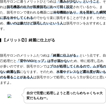
脱毛サロンに通うメリットひとつめは
「痛みが少ない」ということ
。そ
れは
脱毛機器の出力が
医療脱毛に比べて弱く設定
されているから。ま
た、脱毛サロンで使われる機器には
冷却機能があり、光を照射した瞬間
に肌を冷やしてくれる
のでかなり楽に脱毛することができます。そのた
め、
痛いのは嫌だけど脱毛したいという人
は脱毛サロンをおすすめしま
す。
【メリット②】綺麗に仕上がる
脱毛サロンのメリットふたつめは
「綺麗に仕上がる」
という点です。自
己処理だと
「背中/VIO/ヒップ」は手が届かない
ため、特に処理し忘れ
が多いのですが、脱毛サロンでは
プロが処理してくれるので、ムダ毛の
ない綺麗な肌
になります。そのため、
水着やドレスなど
露出度が高いも
のを着ることがある人
は脱毛サロンで処理してもらう方が安心だと思い
ますよ。
自分で完璧に処理しようと思ったらめちゃくちゃ大
変だもんねー。