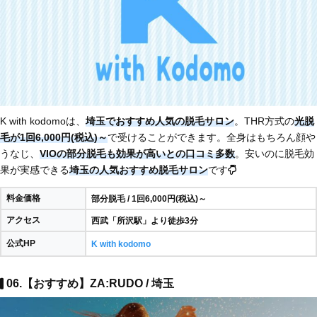
K with kodomoは、
埼玉でおすすめ人気の脱毛サロン
。THR方式の
光脱
毛が1回6,000円(税込)～
で受けることができます。全身はもちろん顔や
うなじ、
VIOの部分脱毛も効果が高いとの口コミ多数
。安いのに脱毛効
果が実感できる
埼玉の人気おすすめ脱毛サロン
です
料金価格
部分脱毛 / 1回6,000円(税込)～
アクセス
西武「所沢駅」より徒歩3分
公式HP
K with kodomo
06.【おすすめ】ZA:RUDO / 埼玉