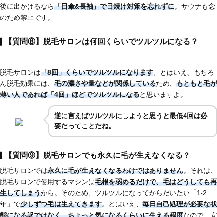
後に出かけるなら
「日傘&長袖」で日焼け対策を忘れずに
。サウナも念
のため禁止です。
【質問⑧】脱毛サロンは何回くらいでツルツルになる？
脱毛サロンは
「8回」くらいでツルツルになります
。とはいえ、もちろ
ん脱毛効果には、
毛の濃さや量などが関係している
ため、
もともと毛が
薄い人であれば
「4回」ほど
でツルツルになる
と思いますよ。
逆に言えばツルツルにしようと思うと最低4回は必
要だってことだね。
【質問⑨】脱毛サロンでも永久に毛が生えなくなる？
脱毛サロンでは
永久に毛が生えなくなるわけではありません
。それは、
脱毛サロンで使用するマシンは
毛根を弱めるだけで、毛はどうしても再
生してしまう
から。そのため、ツルツルになってからだいたい「1-2
年」で
少しずつ毛は生えてきます
。とはいえ、
毎日自己処理が必要な状
態になる訳ではなく、ちょっと気になるくらいに生える程度
なので、安