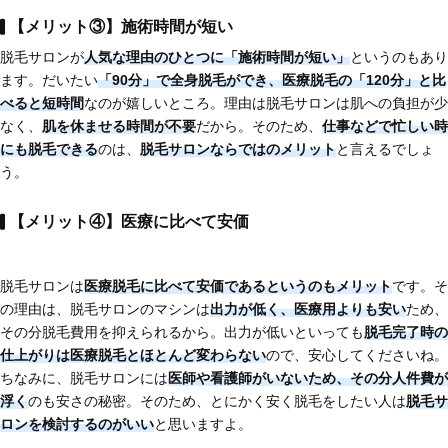
【メリット③】施術時間が短い
脱毛サロンが
人気な理由のひとつに
「施術時間が短い」
というのもあり
ます。だいたい
「90分」で全身脱毛
ができ、医療脱毛の「120分」と比
べると短時間
なのが嬉しいところ。理由は脱毛サロンは肌への負担が少
なく、
肌を休ませる時間が不要
だから。そのため、
仕事などで忙しい時
にも脱毛できる
のは、
脱毛サロンならではのメリット
と言えるでしょ
う。
【メリット④】医療に比べて安価
脱毛サロンは
医療脱毛に比べて安価である
というのもメリット
です。そ
の理由は、脱毛サロンのマシンは
出力が低く、医療用よりも安い
ため、
その分脱毛費用を抑えられるから。出力が低いといっても
脱毛完了時の
仕上がりは医療脱毛とほとんど変わらない
ので、安心してくださいね。
ちなみに、脱毛サロンには
医師や看護師がいないため、その分人件費が
浮く
のも安さの秘密。そのため、とにかく安く脱毛をしたい人は
脱毛サ
ロンを検討するのがいい
と思いますよ。