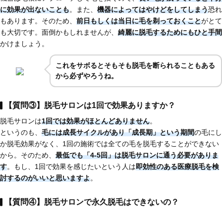
に効果が出ないことも
。また、
機器によってはやけどをしてしまう
恐れ
もあります。そのため、
前日もしくは当日に毛を剃っておくこと
がとて
も大切です。面倒かもしれませんが、
綺麗に脱毛するためにもひと手間
かけましょう。
これを
サボるとそもそも脱毛を断られることもある
から必ずやろうね。
【質問③】脱毛サロンは1回で効果ありますか？
脱毛サロンは
1回では効果がほとんどありません
。
というのも、
毛には成長サイクルがあり「成長期」という期間
の毛にし
か脱毛効果がなく、1回の施術では全ての毛を脱毛することができない
から。そのため、
最低でも「4-5回」は脱毛サロンに通う必要がありま
す
。もし、1回で効果を感じたいという人は
即効性のある医療脱毛
を検
討するのがいいと思いますよ
。
【質問④】脱毛サロンで永久脱毛はできないの？