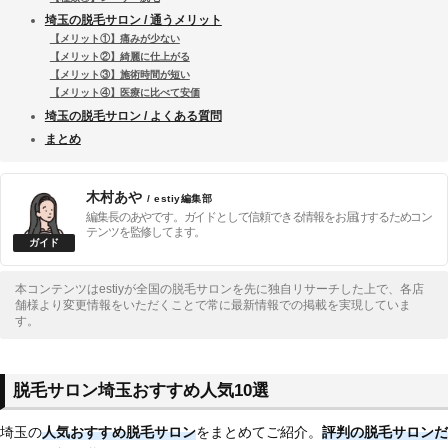
埼玉の脱毛サロン / 通うメリット
【メリット①】痛みが少ない
【メリット②】綺麗に仕上がる
【メリット③】施術時間が短い
【メリット④】医療に比べて安価
埼玉の脱毛サロン / よくある質問
まとめ
木村あや
/ estiy編集部
編集長のあやです。ガイドとして信頼できる情報をお届けするためコン
テンツを監修してます。
本コンテンツはestiyが全国の脱毛サロンを先に独自リサーチした上で、各店
舗様より変更情報をいただくことで常に最新情報での掲載を実現していま
す。
脱毛サロン埼玉おすすめ人気10選
埼玉の
人気おすすめ脱毛サロン
をまとめてご紹介。
評判の脱毛サロンだ