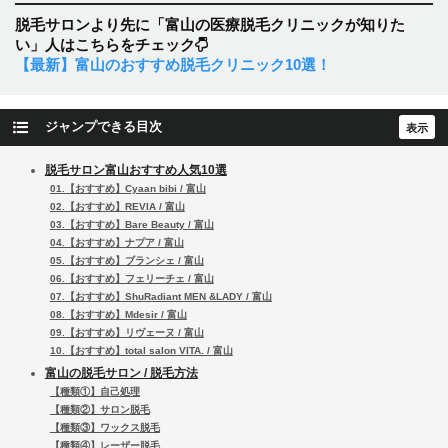
脱毛サロンより先に「富山の医療脱毛クリニックが知りた
い」人はこちらをチェック
【最新】富山のおすすめ脱毛クリニック10選！
ジャンプできる目次
脱毛サロン富山おすすめ人気10選
01.【おすすめ】Cyaan bibi / 富山
02.【おすすめ】REVIA / 富山
03.【おすすめ】Bare Beauty / 富山
04.【おすすめ】ナプア / 富山
05.【おすすめ】ブランシェ / 富山
06.【おすすめ】フェリーチェ / 富山
07.【おすすめ】ShuRadiant MEN &LADY / 富山
08.【おすすめ】Mdesir / 富山
09.【おすすめ】リヴェーヌ / 富山
10.【おすすめ】total salon VITA. / 富山
富山の脱毛サロン / 脱毛方法
【種類①】自己処理
【種類②】サロン脱毛
【種類③】ワックス脱毛
【種類④】レーザー脱毛