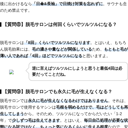
後に出かけるなら
「日傘&長袖」で日焼け対策を忘れずに
。サウナも念
のため禁止です。
【質問⑧】脱毛サロンは何回くらいでツルツルになる？
脱毛サロンは
「8回」くらいでツルツルになります
。とはいえ、もちろ
ん脱毛効果には、
毛の濃さや量などが関係している
ため、
もともと毛が
薄い人であれば
「4回」ほど
でツルツルになる
と思いますよ。
逆に言えばツルツルにしようと思うと最低4回は必
要だってことだね。
【質問⑨】脱毛サロンでも永久に毛が生えなくなる？
脱毛サロンでは
永久に毛が生えなくなるわけではありません
。それは、
脱毛サロンで使用するマシンは
毛根を弱めるだけで、毛はどうしても再
生してしまう
から。そのため、ツルツルになってからだいたい「1-2
年」で
少しずつ毛は生えてきます
。とはいえ、
毎日自己処理が必要な状
態になる訳ではなく、ちょっと気になるくらいに生える程度
なので、安