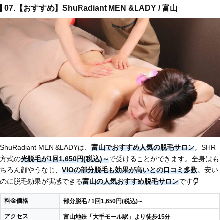
07.【おすすめ】ShuRadiant MEN &LADY / 富山
ShuRadiant MEN &LADYは、
富山でおすすめ人気の脱毛サロン
。SHR
方式の
光脱毛が1回1,650円(税込)～
で受けることができます。全身はも
ちろん顔やうなじ、
VIOの部分脱毛も効果が高いとの口コミ多数
。安い
のに脱毛効果が実感できる
富山の人気おすすめ脱毛サロン
です
料金価格
部分脱毛 / 1回1,650円(税込)～
アクセス
富山地鉄「大手モール駅」より徒歩15分