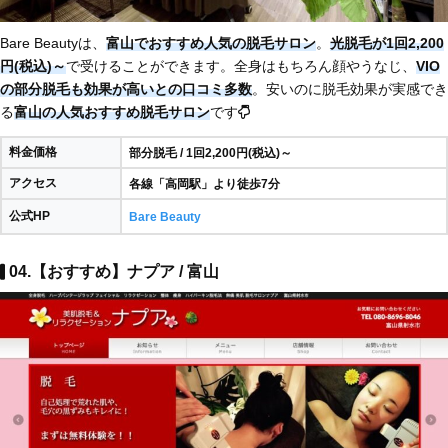
Bare Beautyは、
富山でおすすめ人気の脱毛サロン
。
光脱毛が1回2,200
円(税込)～
で受けることができます。全身はもちろん顔やうなじ、
VIO
の部分脱毛も効果が高いとの口コミ多数
。安いのに脱毛効果が実感でき
る
富山の人気おすすめ脱毛サロン
です
料金価格
部分脱毛 / 1回2,200円(税込)～
アクセス
各線「高岡駅」より徒歩7分
公式HP
Bare Beauty
04.【おすすめ】ナプア / 富山