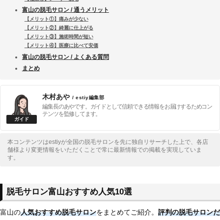
富山の脱毛サロン / 通うメリット
【メリット①】痛みが少ない
【メリット②】綺麗に仕上がる
【メリット③】施術時間が短い
【メリット④】医療に比べて安価
富山の脱毛サロン / よくある質問
まとめ
木村あや
/ estiy編集部
編集長のあやです。ガイドとして信頼できる情報をお届けするためコン
テンツを監修してます。
本コンテンツはestiyが全国の脱毛サロンを先に独自リサーチした上で、各店
舗様より変更情報をいただくことで常に最新情報での掲載を実現していま
す。
脱毛サロン富山おすすめ人気10選
富山の
人気おすすめ脱毛サロン
をまとめてご紹介。
評判の脱毛サロンだ