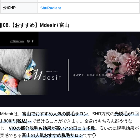
公式HP
ShuRadiant
08.【おすすめ】Mdesir / 富山
Mdesirは、
富山でおすすめ人気の脱毛サロン
。SHR方式の
光脱毛が1回
1,900円(税込)～
で受けることができます。全身はもちろん顔やうな
じ、
VIOの部分脱毛も効果が高いとの口コミ多数
。安いのに脱毛効果が
実感できる
富山の人気おすすめ脱毛サロン
です