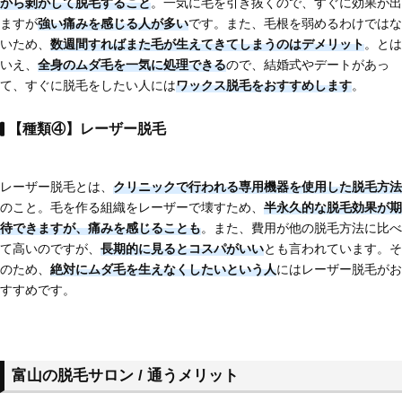
から剝がして脱毛する
こと
。一気に毛を引き抜くので、すぐに効果が出
ますが
強い痛みを感じる人が多い
です。また、毛根を弱めるわけではな
いため、
数週間すればまた毛が生えてきてしまう
のはデメリット
。とは
いえ、
全身のムダ毛を一気に処理できる
ので、結婚式やデートがあっ
て、すぐに脱毛をしたい人には
ワックス脱毛をおすすめします
。
【種類④】レーザー脱毛
レーザー脱毛とは、
クリニックで行われる専用機器を使用した脱毛方法
のこと。毛を作る組織をレーザーで壊すため、
半永久的な脱毛効果が期
待できますが、痛みを感じることも
。また、費用が他の脱毛方法に比べ
て高いのですが、
長期的に見るとコスパがいい
とも言われています。そ
のため、
絶対にムダ毛を生えなくしたいという人
にはレーザー脱毛がお
すすめです。
富山の脱毛サロン / 通うメリット