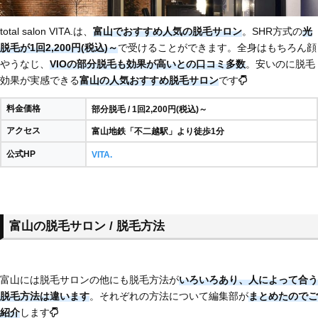
total salon VITA.は、
富山でおすすめ人気の脱毛サロン
。SHR方式の
光
脱毛が1回2,200円(税込)～
で受けることができます。全身はもちろん顔
やうなじ、
VIOの部分脱毛も効果が高いとの口コミ多数
。安いのに脱毛
効果が実感できる
富山の人気おすすめ脱毛サロン
です
料金価格
部分脱毛 / 1回2,200円(税込)～
アクセス
富山地鉄「不二越駅」より徒歩1分
公式HP
VITA.
富山の脱毛サロン / 脱毛方法
富山には脱毛サロンの他にも脱毛方法が
いろいろあり、
人によって合う
脱毛方法は違います
。それぞれの方法について編集部が
まとめたのでご
紹介
します