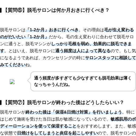
【質問⑥】脱毛サロンは何か月おきに行くべき？
脱毛サロンは
「1-2か月」おきに行くべき
。その理由は
毛が生え変わる
のがだいたい「1-2か月」
だから。毛の生え変わりに合わせて脱毛サロ
ンに通うと、脱毛マシンが
しっかり毛根を弱め、効果的に脱毛できま
す
。とはいえ、脱毛サロンに
通う頻度は人によって異なる
ので、もし気
になるようであれば、カウンセリングの時に
サロンスタッフに相談して
みてください
ね。
通う頻度が多すぎても少なすぎても脱毛効果は薄く
なっちゃうんだね。
【質問⑦】脱毛サロンが終わった後はどうしたらいい？
脱毛サロンが
終わった後は「保湿&日焼け対策」を行いましょう
。特に
はじめて施術を受けた当日は肌が敏感になっているので、
敏感肌用のボ
ディーローションを使って保湿すること
をおすすめします。また、敏感
な状態で
日焼けをしてしまうと炎症を起こしやすい
ので、脱毛サロンの