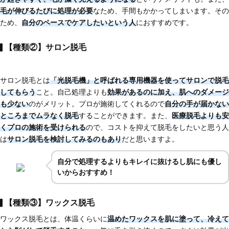
毛が伸びるたびに処理が必要
なため、手間もかかってしまいます。その
ため、
自分のペースでケアしたいという人
におすすめです。
【種類②】サロン脱毛
サロン脱毛とは
「光脱毛機」と呼ばれる専用機器を使ってサロンで脱毛
してもらう
こと。自己処理よりも
効果があるのに加え、肌へのダメージ
も少ない
のがメリット。プロが施術してくれるので
自分の手が届かない
ところまでムラなく脱毛
することができます。また、
医療脱毛よりも安
くプロの施術を受けられる
ので、コストを抑えて脱毛をしたいと思う人
は
サロン脱毛を検討してみるのもあり
だと思いますよ。
自分で処理するよりもキレイに抜けるし肌にも優し
いからおすすめ！
【種類③】ワックス脱毛
ワックス脱毛とは、体温くらいに
温めたワックスを肌に塗って、冷えて