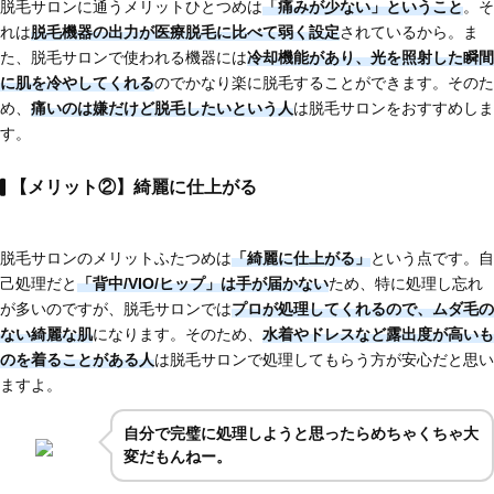
脱毛サロンに通うメリットひとつめは
「痛みが少ない」ということ
。そ
れは
脱毛機器の出力が
医療脱毛に比べて弱く設定
されているから。ま
た、脱毛サロンで使われる機器には
冷却機能があり、光を照射した瞬間
に肌を冷やしてくれる
のでかなり楽に脱毛することができます。そのた
め、
痛いのは嫌だけど脱毛したいという人
は脱毛サロンをおすすめしま
す。
【メリット②】綺麗に仕上がる
脱毛サロンのメリットふたつめは
「綺麗に仕上がる」
という点です。自
己処理だと
「背中/VIO/ヒップ」は手が届かない
ため、特に処理し忘れ
が多いのですが、脱毛サロンでは
プロが処理してくれるので、ムダ毛の
ない綺麗な肌
になります。そのため、
水着やドレスなど
露出度が高いも
のを着ることがある人
は脱毛サロンで処理してもらう方が安心だと思い
ますよ。
自分で完璧に処理しようと思ったらめちゃくちゃ大
変だもんねー。