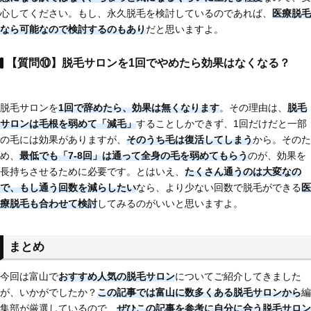
心してください。もし、永久脱毛を検討しているのであれば、
医療脱毛
なら可能
なので検討するのもあり
だと思いますよ。
【質問⑩】脱毛サロンを1回でやめたら効果はなくなる？
脱毛サロンを
1回で辞めたら、効果は無くなります
。その理由は、
脱毛
サロンは毛根を弱めて「減毛」
することしかできず、1回だけだと一部
の毛には効果がありますが、
そのうち毛は復活してしまう
から。そのた
め、
最低でも「7-8回」は通って全身の毛を弱めてもらう
のが、効果を
長持ちさせるために必要です。とはいえ、
たくさん通うのは大変なの
で、もし通う回数を減らしたい
なら、より少ない回数で脱毛ができる
医
療脱毛も合わせて検討
してみるのがいいと思いますよ。
まとめ
今回は富山で
おすすめ人気の脱毛サロン
についてご紹介してきました
が、いかがでしたか？
この記事では富山に
数多くある脱毛サロンから
編
集部が厳選しているので、
ぜひこの記事を参考に自分に合う脱毛サロン