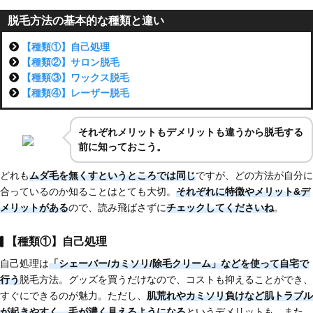
脱毛方法の基本的な種類と違い
【種類①】自己処理
【種類②】サロン脱毛
【種類③】ワックス脱毛
【種類④】レーザー脱毛
それぞれメリットもデメリットも違うから脱毛する
前に知っておこう。
どれも
ムダ毛を無くすというところでは同じ
ですが、どの方法が自分に
合っているのか知ることはとても大切。
それぞれに特徴やメリット&デ
メリットがある
ので、読み飛ばさずに
チェックしてくださいね
。
【種類①】自己処理
自己処理は
「シェーバー/カミソリ/除毛クリーム」などを使って自宅で
行う
脱毛方法。グッズを買うだけなので、コストも抑えることができ、
すぐにできるのが魅力。ただし、
肌荒れやカミソリ負けなど肌トラブル
が起きやすく、
毛が濃く見えるようになる
というデメリットも。また、