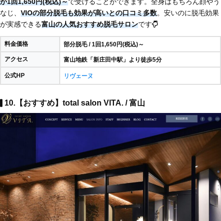
が1回1,650円(税込)～
で受けることができます。全身はもちろん顔やう
なじ、
VIOの部分脱毛も効果が高いとの口コミ多数
。安いのに脱毛効果
が実感できる
富山の人気おすすめ脱毛サロン
です
料金価格
部分脱毛 / 1回1,650円(税込)～
アクセス
富山地鉄「新庄田中駅」より徒歩5分
公式HP
リヴェーヌ
10.【おすすめ】total salon VITA. / 富山