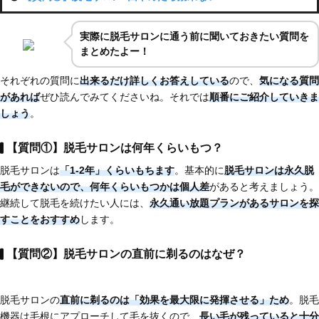
実際に脱毛サロンに通う前に聞いておきたい質問を
まとめたよー！
それぞれの質問に
出来るだけ詳しくお答えしている
ので、
気になる質問
があれば
ぜひ読んでみてくださいね。それでは
順番にご紹介していきま
しょう
。
【質問①】脱毛サロンは何年くらいもつ？
脱毛サロンは
「1-2年」くらいもちます
。基本的に
脱毛サロンは永久脱
毛ができない
ので、
何年くらいもつかは個人差
があると考えましょう。
継続して脱毛を続けたい人には、
永久通い放題プランがあるサロンを探
すことをおすすめ
します。
【質問②】脱毛サロンの直前に剃るのはなぜ？
脱毛サロンの
直前に剃るのは「効果を最大限に発揮させる」ため
。脱毛
機器は毛根にアプローチして毛を抜くので、
長い毛が残っていると十分