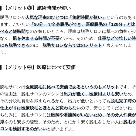
【メリット③】施術時間が短い
脱毛サロンが
人気な理由のひとつに
「施術時間が短い」
というのもあり
ます。だいたい
「90分」で全身脱毛
ができ、医療脱毛の「120分」と比
べると短時間
なのが嬉しいところ。理由は脱毛サロンは肌への負担が少
なく、
肌を休ませる時間が不要
だから。そのため、
仕事などで忙しい時
にも脱毛できる
のは、
脱毛サロンならではのメリット
と言えるでしょ
う。
【メリット④】医療に比べて安価
脱毛サロンは
医療脱毛に比べて安価である
というのもメリット
です。そ
の理由は、脱毛サロンのマシンは
出力が低く、医療用よりも安い
ため、
その分脱毛費用を抑えられるから。出力が低いといっても
脱毛完了時の
仕上がりは医療脱毛とほとんど変わらない
ので、安心してくださいね。
ちなみに、脱毛サロンには
医師や看護師がいないため、その分人件費が
浮く
のも安さの秘密。そのため、とにかく安く脱毛をしたい人は
脱毛サ
ロンを検討するのがいい
と思いますよ。