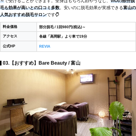
～
で受けることができます。全身はもちろん顔やうなじ、
VIOの部分脱
毛も効果が高いとの口コミ多数
。安いのに脱毛効果が実感できる
富山の
人気おすすめ脱毛サロン
です
料金価格
部分脱毛 / 1回980円(税込)～
アクセス
各線「高岡駅」より車で19分
公式HP
REVIA
03.【おすすめ】Bare Beauty / 富山