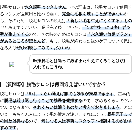
脱毛サロンで
永久脱毛はできません
。その理由は、脱毛サロンで使用す
るマシンが医療用と比べて弱く、
完全に毛根を壊すことができない
か
ら。そのため、脱毛サロンの脱毛は
「新しい毛を生えにくくする」もの
だと考えてください。脱毛完了後、だいたい
「1-2年後」には少しずつ
毛が生えてくる
ので、その時のためにサロンは
「永久通い放題プラン」
があるところがほとんど
。もし、脱毛が終わった後のケアについて気に
なる人は
ぜひ相談してみてくださいね
。
医療脱毛とは違って必ずまた生えてくることは頭に
入れておこうね。
【質問⑤】脱毛サロンは何回通えばいいですか？
脱毛サロンは
「8回」くらい通えば誰でも効果が実感できます
。基本的
に
脱毛は繰り返し行うことで効果を発揮する
ので、求めるくらいのツル
ツルになるまで、
それくらいは通うものだと考えておきましょう
。とは
いえ、もちろん人によって毛の濃さが違い、それによって
脱毛完了まで
の回数は異なる
ので、
気になる人は
事前にスタッフへ相談するのがおす
すめです
。