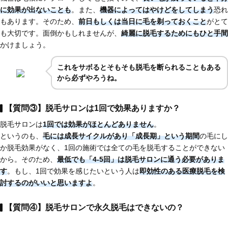
に効果が出ないことも
。また、
機器によってはやけどをしてしまう
恐れ
もあります。そのため、
前日もしくは当日に毛を剃っておくこと
がとて
も大切です。面倒かもしれませんが、
綺麗に脱毛するためにもひと手間
かけましょう。
これを
サボるとそもそも脱毛を断られることもある
から必ずやろうね。
【質問③】脱毛サロンは1回で効果ありますか？
脱毛サロンは
1回では効果がほとんどありません
。
というのも、
毛には成長サイクルがあり「成長期」という期間
の毛にし
か脱毛効果がなく、1回の施術では全ての毛を脱毛することができない
から。そのため、
最低でも「4-5回」は脱毛サロンに通う必要がありま
す
。もし、1回で効果を感じたいという人は
即効性のある医療脱毛
を検
討するのがいいと思いますよ
。
【質問④】脱毛サロンで永久脱毛はできないの？