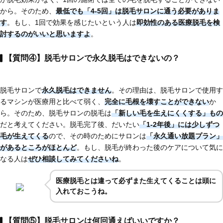
から。そのため、
最低でも「4-5回」は脱毛サロンに通う必要がありま
す
。もし、1回で効果を感じたいという人は
即効性のある医療脱毛
を検
討するのがいいと思いますよ
。
【質問④】脱毛サロンで永久脱毛はできないの？
脱毛サロンで
永久脱毛はできません
。その理由は、脱毛サロンで使用す
るマシンが医療用と比べて弱く、
完全に毛根を壊すことができない
か
ら。そのため、脱毛サロンの脱毛は
「新しい毛を生えにくくする」もの
だと考えてください。脱毛完了後、だいたい
「1-2年後」には少しずつ
毛が生えてくる
ので、その時のためにサロンは
「永久通い放題プラン」
があるところがほとんど
。もし、脱毛が終わった後のケアについて気に
なる人は
ぜひ相談してみてくださいね
。
医療脱毛とは違って必ずまた生えてくることは頭に
入れておこうね。
【質問⑤】脱毛サロンは何回通えばいいですか？