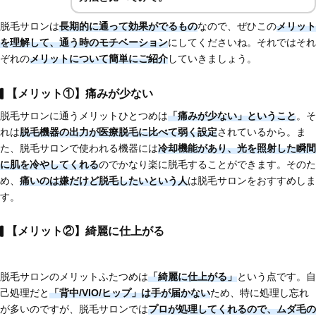
脱毛サロンは
長期的に通って効果がでるもの
なので、ぜひこの
メリット
を理解して、通う時のモチベーション
にしてくださいね。それではそれ
ぞれの
メリットについて簡単にご紹介
していきましょう。
【メリット①】痛みが少ない
脱毛サロンに通うメリットひとつめは
「痛みが少ない」ということ
。そ
れは
脱毛機器の出力が
医療脱毛に比べて弱く設定
されているから。ま
た、脱毛サロンで使われる機器には
冷却機能があり、光を照射した瞬間
に肌を冷やしてくれる
のでかなり楽に脱毛することができます。そのた
め、
痛いのは嫌だけど脱毛したいという人
は脱毛サロンをおすすめしま
す。
【メリット②】綺麗に仕上がる
脱毛サロンのメリットふたつめは
「綺麗に仕上がる」
という点です。自
己処理だと
「背中/VIO/ヒップ」は手が届かない
ため、特に処理し忘れ
が多いのですが、脱毛サロンでは
プロが処理してくれるので、ムダ毛の