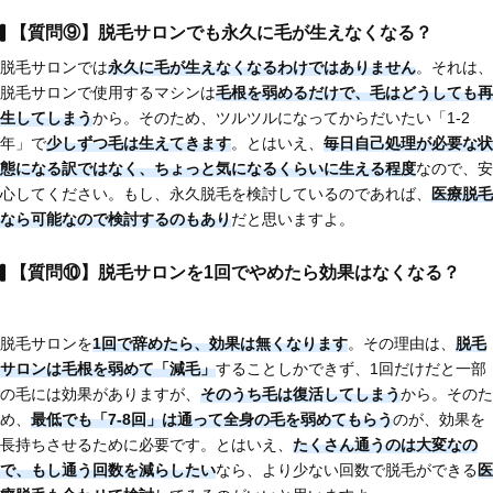
【質問⑨】脱毛サロンでも永久に毛が生えなくなる？
脱毛サロンでは
永久に毛が生えなくなるわけではありません
。それは、
脱毛サロンで使用するマシンは
毛根を弱めるだけで、毛はどうしても再
生してしまう
から。そのため、ツルツルになってからだいたい「1-2
年」で
少しずつ毛は生えてきます
。とはいえ、
毎日自己処理が必要な状
態になる訳ではなく、ちょっと気になるくらいに生える程度
なので、安
心してください。もし、永久脱毛を検討しているのであれば、
医療脱毛
なら可能
なので検討するのもあり
だと思いますよ。
【質問⑩】脱毛サロンを1回でやめたら効果はなくなる？
脱毛サロンを
1回で辞めたら、効果は無くなります
。その理由は、
脱毛
サロンは毛根を弱めて「減毛」
することしかできず、1回だけだと一部
の毛には効果がありますが、
そのうち毛は復活してしまう
から。そのた
め、
最低でも「7-8回」は通って全身の毛を弱めてもらう
のが、効果を
長持ちさせるために必要です。とはいえ、
たくさん通うのは大変なの
で、もし通う回数を減らしたい
なら、より少ない回数で脱毛ができる
医