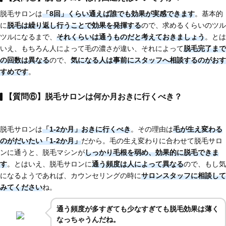
脱毛サロンは
「8回」くらい通えば誰でも効果が実感できます
。基本的
に
脱毛は繰り返し行うことで効果を発揮する
ので、求めるくらいのツル
ツルになるまで、
それくらいは通うものだと考えておきましょう
。とは
いえ、もちろん人によって毛の濃さが違い、それによって
脱毛完了まで
の回数は異なる
ので、
気になる人は
事前にスタッフへ相談するのがおす
すめです
。
【質問⑥】脱毛サロンは何か月おきに行くべき？
脱毛サロンは
「1-2か月」おきに行くべき
。その理由は
毛が生え変わる
のがだいたい「1-2か月」
だから。毛の生え変わりに合わせて脱毛サロ
ンに通うと、脱毛マシンが
しっかり毛根を弱め、効果的に脱毛できま
す
。とはいえ、脱毛サロンに
通う頻度は人によって異なる
ので、もし気
になるようであれば、カウンセリングの時に
サロンスタッフに相談して
みてください
ね。
通う頻度が多すぎても少なすぎても脱毛効果は薄く
なっちゃうんだね。