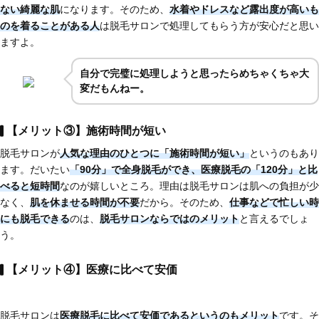
ない綺麗な肌
になります。そのため、
水着やドレスなど
露出度が高いも
のを着ることがある人
は脱毛サロンで処理してもらう方が安心だと思い
ますよ。
自分で完璧に処理しようと思ったらめちゃくちゃ大
変だもんねー。
【メリット③】施術時間が短い
脱毛サロンが
人気な理由のひとつに
「施術時間が短い」
というのもあり
ます。だいたい
「90分」で全身脱毛
ができ、医療脱毛の「120分」と比
べると短時間
なのが嬉しいところ。理由は脱毛サロンは肌への負担が少
なく、
肌を休ませる時間が不要
だから。そのため、
仕事などで忙しい時
にも脱毛できる
のは、
脱毛サロンならではのメリット
と言えるでしょ
う。
【メリット④】医療に比べて安価
脱毛サロンは
医療脱毛に比べて安価である
というのもメリット
です。そ