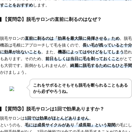
すことをおすすめ
します。
【質問②】脱毛サロンの直前に剃るのはなぜ？
脱毛サロンの
直前に剃るのは「効果を最大限に発揮させる」ため
。脱毛
機器は毛根にアプローチして毛を抜くので、
長い毛が残っていると十分
に効果が出ないことも
。また、
機器によってはやけどをしてしまう
恐れ
もあります。そのため、
前日もしくは当日に毛を剃っておくこと
がとて
も大切です。面倒かもしれませんが、
綺麗に脱毛するためにもひと手間
かけましょう。
これを
サボるとそもそも脱毛を断られることもある
から必ずやろうね。
【質問③】脱毛サロンは1回で効果ありますか？
脱毛サロンは
1回では効果がほとんどありません
。
というのも、
毛には成長サイクルがあり「成長期」という期間
の毛にし
か脱毛効果がなく、1回の施術では全ての毛を脱毛することができない