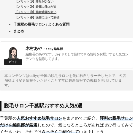
【メリット①】痛みが少ない
【メリット②】綺麗に仕上がる
【メリット③】施術時間が短い
【メリット④】医療に比べて安価
千葉駅の脱毛サロン / よくある質問
まとめ
木村あや
/ estiy編集部
編集長のあやです。ガイドとして信頼できる情報をお届けするためコン
テンツを監修してます。
本コンテンツはestiyが全国の脱毛サロンを先に独自リサーチした上で、各店
舗様より変更情報をいただくことで常に最新情報での掲載を実現していま
す。
脱毛サロン千葉駅おすすめ人気5選
千葉駅の
人気おすすめ脱毛サロン
をまとめてご紹介。
評判の脱毛サロン
だけを編集部が厳選
したので、気になるところがあればぜひ行ってみて
くださいね。それでは
さっそくご紹介して
いきましょう。