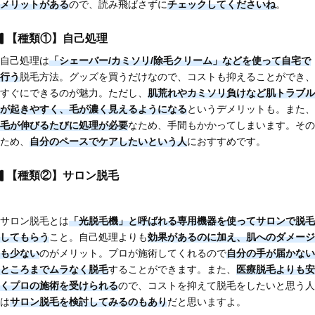
メリットがある
ので、読み飛ばさずに
チェックしてくださいね
。
【種類①】自己処理
自己処理は
「シェーバー/カミソリ/除毛クリーム」などを使って自宅で
行う
脱毛方法。グッズを買うだけなので、コストも抑えることができ、
すぐにできるのが魅力。ただし、
肌荒れやカミソリ負けなど肌トラブル
が起きやすく、
毛が濃く見えるようになる
というデメリットも。また、
毛が伸びるたびに処理が必要
なため、手間もかかってしまいます。その
ため、
自分のペースでケアしたいという人
におすすめです。
【種類②】サロン脱毛
サロン脱毛とは
「光脱毛機」と呼ばれる専用機器を使ってサロンで脱毛
してもらう
こと。自己処理よりも
効果があるのに加え、肌へのダメージ
も少ない
のがメリット。プロが施術してくれるので
自分の手が届かない
ところまでムラなく脱毛
することができます。また、
医療脱毛よりも安
くプロの施術を受けられる
ので、コストを抑えて脱毛をしたいと思う人
は
サロン脱毛を検討してみるのもあり
だと思いますよ。