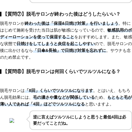
【質問⑦】脱毛サロンが終わった後はどうしたらいい？
脱毛サロンが
終わった後は「保湿&日焼け対策」を行いましょう
。特に
はじめて施術を受けた当日は肌が敏感になっているので、
敏感肌用のボ
ディーローションを使って保湿すること
をおすすめします。また、敏感
な状態で
日焼けをしてしまうと炎症を起こしやすい
ので、脱毛サロンの
後に出かけるなら
「日傘&長袖」で日焼け対策を忘れずに
。サウナも念
のため禁止です。
【質問⑧】脱毛サロンは何回くらいでツルツルになる？
脱毛サロンは
「8回」くらいでツルツルになります
。とはいえ、もちろ
ん脱毛効果には、
毛の濃さや量などが関係している
ため、
もともと毛が
薄い人であれば
「4回」ほど
でツルツルになる
と思いますよ。
逆に言えばツルツルにしようと思うと最低4回は必
要だってことだね。