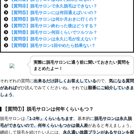
【質問④】脱毛サロンで永久脱毛はできない？
【質問⑤】脱毛サロンには何回通えばいいの？
【質問⑥】脱毛サロンは何か月おきに行くの？
【質問⑦】脱毛サロン終わった後はどうする？
【質問⑧】脱毛サロン何回くらいでツルツル？
【質問⑨】脱毛サロンは永久に毛が生えない？
【質問⑩】脱毛サロン1回やめたら効果ない？
実際に脱毛サロンに通う前に聞いておきたい質問を
まとめたよー！
それぞれの質問に
出来るだけ詳しくお答えしている
ので、
気になる質問
があれば
ぜひ読んでみてくださいね。それでは
順番にご紹介していきま
しょう
。
【質問①】脱毛サロンは何年くらいもつ？
脱毛サロンは
「1-2年」くらいもちます
。基本的に
脱毛サロンは永久脱
毛ができない
ので、
何年くらいもつかは個人差
があると考えましょう。
継続して脱毛を続けたい人には、
永久通い放題プランがあるサロンを探