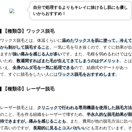
自分で処理するよりもキレイに抜けるし肌にも優し
いからおすすめ！
【種類③】ワックス脱毛
ワックス脱毛とは、体温くらいに
温めたワックスを肌に塗って、冷えて
から剝がして脱毛する
こと
。一気に毛を引き抜くので、すぐに効果が出
ますが
強い痛みを感じる人が多い
です。また、毛根を弱めるわけではな
いため、
数週間すればまた毛が生えてきてしまう
のはデメリット
。とは
いえ、
全身のムダ毛を一気に処理できる
ので、結婚式やデートがあっ
て、すぐに脱毛をしたい人には
ワックス脱毛をおすすめします
。
【種類④】レーザー脱毛
レーザー脱毛とは、
クリニックで行われる専用機器を使用した脱毛方法
のこと。毛を作る組織をレーザーで壊すため、
半永久的な脱毛効果が期
待できますが、痛みを感じることも
。また、費用が他の脱毛方法に比べ
て高いのですが、
長期的に見るとコスパがいい
とも言われています。そ