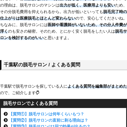
の理由は、脱毛サロンのマシンは
出力が低く、医療用よりも安い
ため、
その分脱毛費用を抑えられるから。出力が低いといっても
脱毛完了時の
仕上がりは医療脱毛とほとんど変わらない
ので、安心してくださいね。
ちなみに、脱毛サロンには
医師や看護師がいないため、その分人件費が
浮く
のも安さの秘密。そのため、とにかく安く脱毛をしたい人は
脱毛サ
ロンを検討するのがいい
と思いますよ。
千葉駅の脱毛サロン / よくある質問
千葉駅で脱毛サロンを探している人に
よくある質問を編集部がまとめた
ので、ご紹介します
脱毛サロンでよくある質問
【質問①】脱毛サロンは何年くらいもつ？
【質問②】脱毛サロンの直前に剃る理由は？
【質問③】脱毛サロンは1回で効果が出るの？