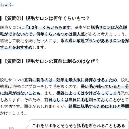
しょう
。
【質問①】脱毛サロンは何年くらいもつ？
脱毛サロンは
「1-2年」くらいもちます
。基本的に
脱毛サロンは永久脱
毛ができない
ので、
何年くらいもつかは個人差
があると考えましょう。
継続して脱毛を続けたい人には、
永久通い放題プランがあるサロンを探
すことをおすすめ
します。
【質問②】脱毛サロンの直前に剃るのはなぜ？
脱毛サロンの
直前に剃るのは「効果を最大限に発揮させる」ため
。脱毛
機器は毛根にアプローチして毛を抜くので、
長い毛が残っていると十分
に効果が出ないことも
。また、
機器によってはやけどをしてしまう
恐れ
もあります。そのため、
前日もしくは当日に毛を剃っておくこと
がとて
も大切です。面倒かもしれませんが、
綺麗に脱毛するためにもひと手間
かけましょう。
これを
サボるとそもそも脱毛を断られることもある