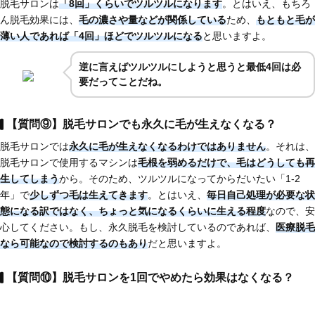
脱毛サロンは
「8回」くらいでツルツルになります
。とはいえ、もちろ
ん脱毛効果には、
毛の濃さや量などが関係している
ため、
もともと毛が
薄い人であれば
「4回」ほど
でツルツルになる
と思いますよ。
逆に言えばツルツルにしようと思うと最低4回は必
要だってことだね。
【質問⑨】脱毛サロンでも永久に毛が生えなくなる？
脱毛サロンでは
永久に毛が生えなくなるわけではありません
。それは、
脱毛サロンで使用するマシンは
毛根を弱めるだけで、毛はどうしても再
生してしまう
から。そのため、ツルツルになってからだいたい「1-2
年」で
少しずつ毛は生えてきます
。とはいえ、
毎日自己処理が必要な状
態になる訳ではなく、ちょっと気になるくらいに生える程度
なので、安
心してください。もし、永久脱毛を検討しているのであれば、
医療脱毛
なら可能
なので検討するのもあり
だと思いますよ。
【質問⑩】脱毛サロンを1回でやめたら効果はなくなる？