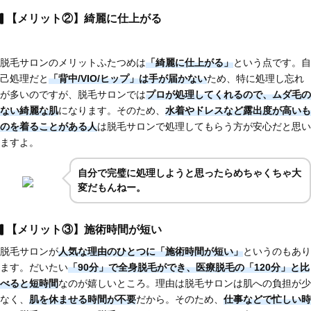
【メリット②】綺麗に仕上がる
脱毛サロンのメリットふたつめは
「綺麗に仕上がる」
という点です。自
己処理だと
「背中/VIO/ヒップ」は手が届かない
ため、特に処理し忘れ
が多いのですが、脱毛サロンでは
プロが処理してくれるので、ムダ毛の
ない綺麗な肌
になります。そのため、
水着やドレスなど
露出度が高いも
のを着ることがある人
は脱毛サロンで処理してもらう方が安心だと思い
ますよ。
自分で完璧に処理しようと思ったらめちゃくちゃ大
変だもんねー。
【メリット③】施術時間が短い
脱毛サロンが
人気な理由のひとつに
「施術時間が短い」
というのもあり
ます。だいたい
「90分」で全身脱毛
ができ、医療脱毛の「120分」と比
べると短時間
なのが嬉しいところ。理由は脱毛サロンは肌への負担が少
なく、
肌を休ませる時間が不要
だから。そのため、
仕事などで忙しい時