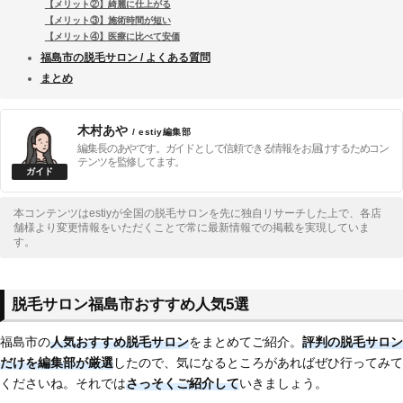
【メリット②】綺麗に仕上がる
【メリット③】施術時間が短い
【メリット④】医療に比べて安価
福島市の脱毛サロン / よくある質問
まとめ
木村あや
/ estiy編集部
編集長のあやです。ガイドとして信頼できる情報をお届けするためコン
テンツを監修してます。
本コンテンツはestiyが全国の脱毛サロンを先に独自リサーチした上で、各店
舗様より変更情報をいただくことで常に最新情報での掲載を実現していま
す。
脱毛サロン福島市おすすめ人気5選
福島市の
人気おすすめ脱毛サロン
をまとめてご紹介。
評判の脱毛サロン
だけを編集部が厳選
したので、気になるところがあればぜひ行ってみて
くださいね。それでは
さっそくご紹介して
いきましょう。