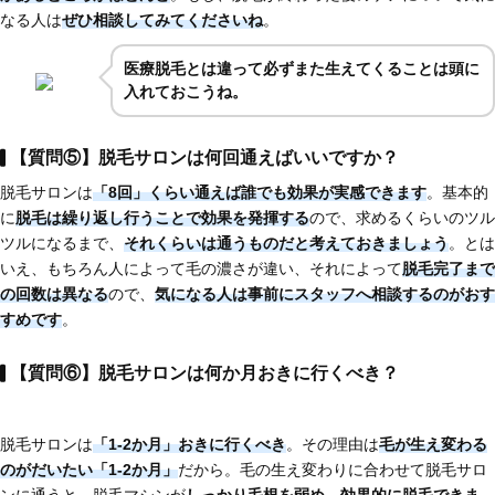
なる人は
ぜひ相談してみてくださいね
。
医療脱毛とは違って必ずまた生えてくることは頭に
入れておこうね。
【質問⑤】脱毛サロンは何回通えばいいですか？
脱毛サロンは
「8回」くらい通えば誰でも効果が実感できます
。基本的
に
脱毛は繰り返し行うことで効果を発揮する
ので、求めるくらいのツル
ツルになるまで、
それくらいは通うものだと考えておきましょう
。とは
いえ、もちろん人によって毛の濃さが違い、それによって
脱毛完了まで
の回数は異なる
ので、
気になる人は
事前にスタッフへ相談するのがおす
すめです
。
【質問⑥】脱毛サロンは何か月おきに行くべき？
脱毛サロンは
「1-2か月」おきに行くべき
。その理由は
毛が生え変わる
のがだいたい「1-2か月」
だから。毛の生え変わりに合わせて脱毛サロ