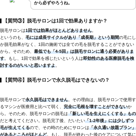
から必ずやろうね。
【質問③】脱毛サロンは1回で効果ありますか？
脱毛サロンは
1回では効果がほとんどありません
。
というのも、
毛には成長サイクルがあり「成長期」という期間
の毛にし
か脱毛効果がなく、1回の施術では全ての毛を脱毛することができない
から。そのため、
最低でも「4-5回」は脱毛サロンに通う必要がありま
す
。もし、1回で効果を感じたいという人は
即効性のある医療脱毛
を検
討するのがいいと思いますよ
。
【質問④】脱毛サロンで永久脱毛はできないの？
脱毛サロンで
永久脱毛はできません
。その理由は、脱毛サロンで使用す
るマシンが医療用と比べて弱く、
完全に毛根を壊すことができない
か
ら。そのため、脱毛サロンの脱毛は
「新しい毛を生えにくくする」もの
だと考えてください。脱毛完了後、だいたい
「1-2年後」には少しずつ
毛が生えてくる
ので、その時のためにサロンは
「永久通い放題プラン」
があるところがほとんど
。もし、脱毛が終わった後のケアについて気に