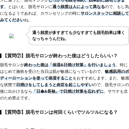
ンに通うと、脱毛マシンが
しっかり毛根を弱め、効果的に脱毛できま
す
。とはいえ、脱毛サロンに
通う頻度は人によって異なる
ので、もし気
になるようであれば、カウンセリングの時に
サロンスタッフに相談して
みてください
ね。
通う頻度が多すぎても少なすぎても脱毛効果は薄く
なっちゃうんだね。
【質問⑦】脱毛サロンが終わった後はどうしたらいい？
脱毛サロンが
終わった後は「保湿&日焼け対策」を行いましょう
。特に
はじめて施術を受けた当日は肌が敏感になっているので、
敏感肌用のボ
ディーローションを使って保湿すること
をおすすめします。また、敏感
な状態で
日焼けをしてしまうと炎症を起こしやすい
ので、脱毛サロンの
後に出かけるなら
「日傘&長袖」で日焼け対策を忘れずに
。サウナも念
のため禁止です。
【質問⑧】脱毛サロンは何回くらいでツルツルになる？