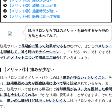
【メリット①】痛みが少ない
【メリット②】綺麗に仕上がる
【メリット③】施術時間が短い
【メリット④】医療に比べて安価
脱毛サロンならではのメリットを紹介するから他の
方法と比べてみて。
脱毛サロンは
長期的に通って効果がでるもの
なので、ぜひこの
メリット
を理解して、通う時のモチベーション
にしてくださいね。それではそれ
ぞれの
メリットについて簡単にご紹介
していきましょう。
【メリット①】痛みが少ない
脱毛サロンに通うメリットひとつめは
「痛みが少ない」ということ
。そ
れは
脱毛機器の出力が
医療脱毛に比べて弱く設定
されているから。ま
た、脱毛サロンで使われる機器には
冷却機能があり、光を照射した瞬間
に肌を冷やしてくれる
のでかなり楽に脱毛することができます。そのた
め、
痛いのは嫌だけど脱毛したいという人
は脱毛サロンをおすすめしま
す。