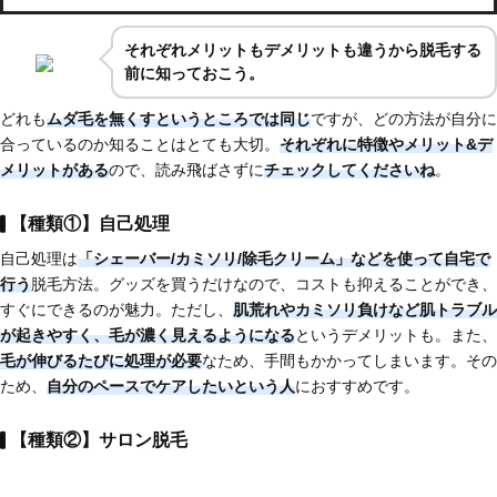
それぞれメリットもデメリットも違うから脱毛する
前に知っておこう。
どれも
ムダ毛を無くすというところでは同じ
ですが、どの方法が自分に
合っているのか知ることはとても大切。
それぞれに特徴やメリット&デ
メリットがある
ので、読み飛ばさずに
チェックしてくださいね
。
【種類①】自己処理
自己処理は
「シェーバー/カミソリ/除毛クリーム」などを使って自宅で
行う
脱毛方法。グッズを買うだけなので、コストも抑えることができ、
すぐにできるのが魅力。ただし、
肌荒れやカミソリ負けなど肌トラブル
が起きやすく、
毛が濃く見えるようになる
というデメリットも。また、
毛が伸びるたびに処理が必要
なため、手間もかかってしまいます。その
ため、
自分のペースでケアしたいという人
におすすめです。
【種類②】サロン脱毛