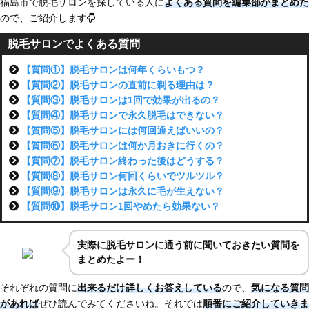
福島市で脱毛サロンを探している人に
よくある質問を編集部がまとめた
ので、ご紹介します
脱毛サロンでよくある質問
【質問①】脱毛サロンは何年くらいもつ？
【質問②】脱毛サロンの直前に剃る理由は？
【質問③】脱毛サロンは1回で効果が出るの？
【質問④】脱毛サロンで永久脱毛はできない？
【質問⑤】脱毛サロンには何回通えばいいの？
【質問⑥】脱毛サロンは何か月おきに行くの？
【質問⑦】脱毛サロン終わった後はどうする？
【質問⑧】脱毛サロン何回くらいでツルツル？
【質問⑨】脱毛サロンは永久に毛が生えない？
【質問⑩】脱毛サロン1回やめたら効果ない？
実際に脱毛サロンに通う前に聞いておきたい質問を
まとめたよー！
それぞれの質問に
出来るだけ詳しくお答えしている
ので、
気になる質問
があれば
ぜひ読んでみてくださいね。それでは
順番にご紹介していきま