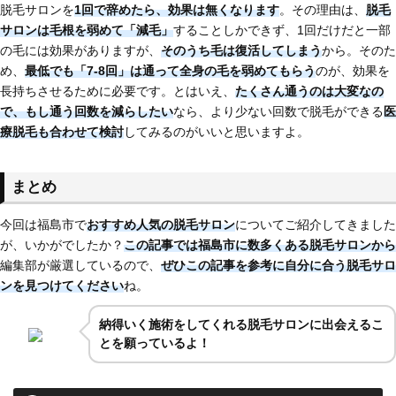
脱毛サロンを
1回で辞めたら、効果は無くなります
。その理由は、
脱毛
サロンは毛根を弱めて「減毛」
することしかできず、1回だけだと一部
の毛には効果がありますが、
そのうち毛は復活してしまう
から。そのた
め、
最低でも「7-8回」は通って全身の毛を弱めてもらう
のが、効果を
長持ちさせるために必要です。とはいえ、
たくさん通うのは大変なの
で、もし通う回数を減らしたい
なら、より少ない回数で脱毛ができる
医
療脱毛も合わせて検討
してみるのがいいと思いますよ。
まとめ
今回は福島市で
おすすめ人気の脱毛サロン
についてご紹介してきました
が、いかがでしたか？
この記事では福島市に
数多くある脱毛サロンから
編集部が厳選しているので、
ぜひこの記事を参考に自分に合う脱毛サロ
ンを見つけてください
ね。
納得いく施術をしてくれる脱毛サロンに出会えるこ
とを願っているよ！