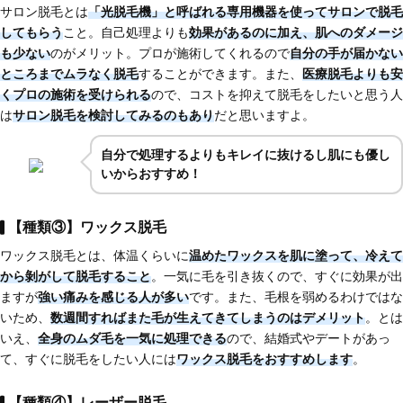
サロン脱毛とは
「光脱毛
機」と呼ばれる専用機器を使ってサロンで脱毛
してもらう
こと。自己処理よりも
効果があるのに加え、肌へのダメージ
も少ない
のがメリット。プロが施術してくれるので
自分の手が届かない
ところまでムラなく脱毛
することができます。また、
医療脱毛よりも安
くプロの施術を受けられる
ので、コストを抑えて脱毛をしたいと思う人
は
サロン脱毛を検討してみるのもあり
だと思いますよ。
自分で処理するよりもキレイに抜けるし肌にも優し
いからおすすめ！
【種類③】ワックス脱毛
ワックス脱毛とは、体温くらいに
温めたワックスを肌に塗って、冷えて
から剝がして脱毛する
こと
。一気に毛を引き抜くので、すぐに効果が出
ますが
強い痛みを感じる人が多い
です。また、毛根を弱めるわけではな
いため、
数週間すればまた毛が生えてきてしまう
のはデメリット
。とは
いえ、
全身のムダ毛を一気に処理できる
ので、結婚式やデートがあっ
て、すぐに脱毛をしたい人には
ワックス脱毛をおすすめします
。
【種類④】レーザー脱毛