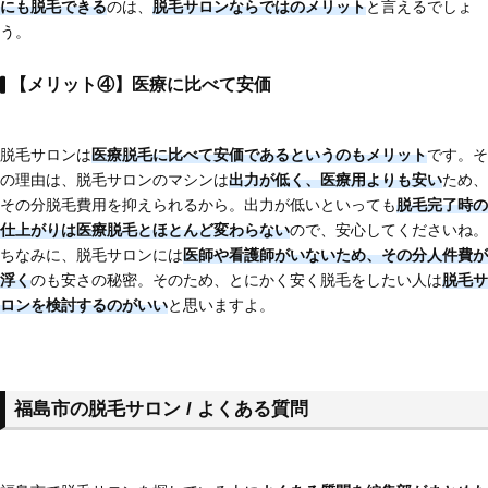
にも脱毛できる
のは、
脱毛サロンならではのメリット
と言えるでしょ
う。
【メリット④】医療に比べて安価
脱毛サロンは
医療脱毛に比べて安価である
というのもメリット
です。そ
の理由は、脱毛サロンのマシンは
出力が低く、医療用よりも安い
ため、
その分脱毛費用を抑えられるから。出力が低いといっても
脱毛完了時の
仕上がりは医療脱毛とほとんど変わらない
ので、安心してくださいね。
ちなみに、脱毛サロンには
医師や看護師がいないため、その分人件費が
浮く
のも安さの秘密。そのため、とにかく安く脱毛をしたい人は
脱毛サ
ロンを検討するのがいい
と思いますよ。
福島市の脱毛サロン / よくある質問