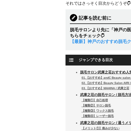
それではさっそく目次からどうぞ
記事を読む前に
脱毛サロンより先に「神戸の
ちらをチェック
【最新】神戸のおすすめ脱毛ク
ジャンプできる目次
脱毛サロン武庫之荘おすすめ人
01.【おすすめ】andC Beauty salo
02.【おすすめ】Beauty Salon AIRI
03.【おすすめ】MAHINA / 武庫之荘
武庫之荘の脱毛サロン / 脱毛方
【種類①】自己処理
【種類②】サロン脱毛
【種類③】ワックス脱毛
【種類④】レーザー脱毛
武庫之荘の脱毛サロン / 通うメ
【メリット①】痛みが少ない