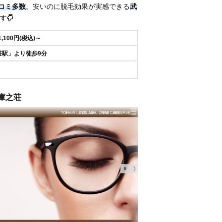
コミ多数
。安いのに脱毛効果が実感できる
武
す
1,100円(税込)～
荘駅」より徒歩9分
武庫之荘