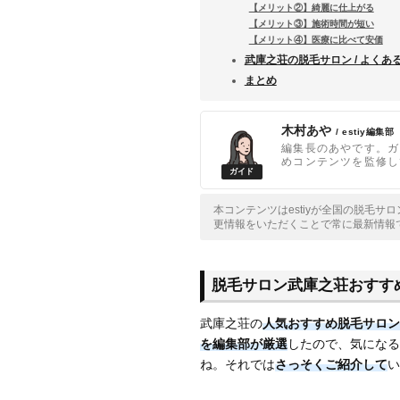
【メリット②】綺麗に仕上がる
【メリット③】施術時間が短い
【メリット④】医療に比べて安価
武庫之荘の脱毛サロン / よくあ
まとめ
木村あや
/ estiy編集部
編集長のあやです。ガ
めコンテンツを監修し
本コンテンツはestiyが全国の脱毛
更情報をいただくことで常に最新情報
脱毛サロン武庫之荘おすす
武庫之荘の
人気おすすめ脱毛サロン
を編集部が厳選
したので、気になる
ね。それでは
さっそくご紹介して
い