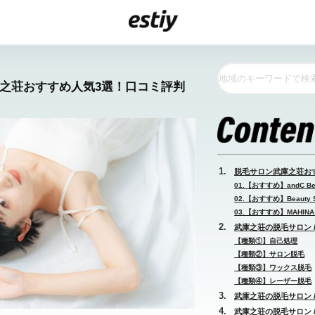
庫之荘おすすめ人気3選！口コミ評判
脱毛サロン武庫之荘お
01.【おすすめ】andC Bea
02.【おすすめ】Beauty S
03.【おすすめ】MAHINA
武庫之荘の脱毛サロン 
【種類①】自己処理
【種類②】サロン脱毛
【種類③】ワックス脱毛
【種類④】レーザー脱毛
武庫之荘の脱毛サロン 
武庫之荘の脱毛サロン 