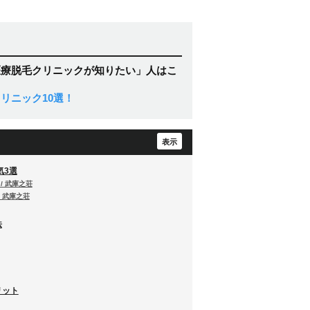
医療脱毛クリニックが知りたい」人はこ
リニック10選！
気3選
n / 武庫之荘
 / 武庫之荘
法
リット