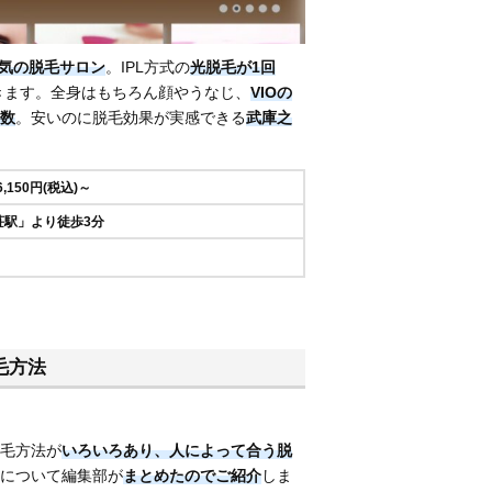
気の脱毛サロン
。IPL方式の
光脱毛が1回
きます。全身はもちろん顔やうなじ、
VIOの
数
。安いのに脱毛効果が実感できる
武庫之
6,150円(税込)～
荘駅」より徒歩3分
毛方法
毛方法が
いろいろあり、
人によって合う脱
について編集部が
まとめたのでご紹介
しま