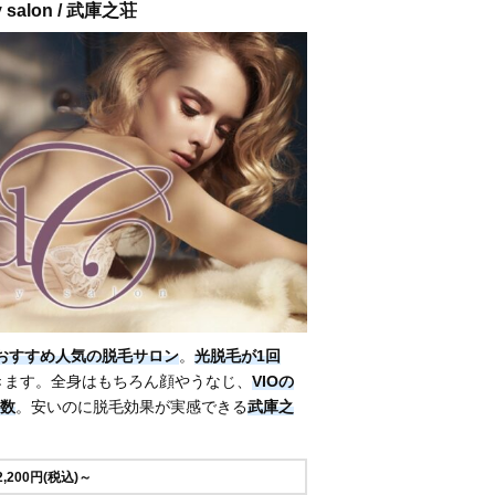
 salon / 武庫之荘
おすすめ人気の脱毛サロン
。
光脱毛が1回
きます。全身はもちろん顔やうなじ、
VIOの
数
。安いのに脱毛効果が実感できる
武庫之
2,200円(税込)～