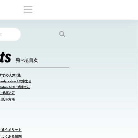
すすめ人気3選
uty salon / 武庫之荘
alon AIRI / 武庫之荘
 / 武庫之荘
/ 脱毛方法
/ 通うメリット
/ よくある質問