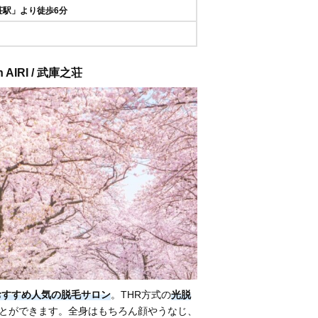
荘駅」より徒歩6分
 AIRI / 武庫之荘
おすすめ人気の脱毛サロン
。THR方式の
光脱
とができます。全身はもちろん顔やうなじ、