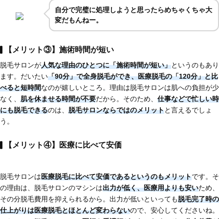
自分で完璧に処理しようと思ったらめちゃくちゃ大
変だもんねー。
【メリット③】施術時間が短い
脱毛サロンが
人気な理由のひとつに
「施術時間が短い」
というのもあり
ます。だいたい
「90分」で全身脱毛
ができ、医療脱毛の「120分」と比
べると短時間
なのが嬉しいところ。理由は脱毛サロンは肌への負担が少
なく、
肌を休ませる時間が不要
だから。そのため、
仕事などで忙しい時
にも脱毛できる
のは、
脱毛サロンならではのメリット
と言えるでしょ
う。
【メリット④】医療に比べて安価
脱毛サロンは
医療脱毛に比べて安価である
というのもメリット
です。そ
の理由は、脱毛サロンのマシンは
出力が低く、医療用よりも安い
ため、
その分脱毛費用を抑えられるから。出力が低いといっても
脱毛完了時の
仕上がりは医療脱毛とほとんど変わらない
ので、安心してくださいね。