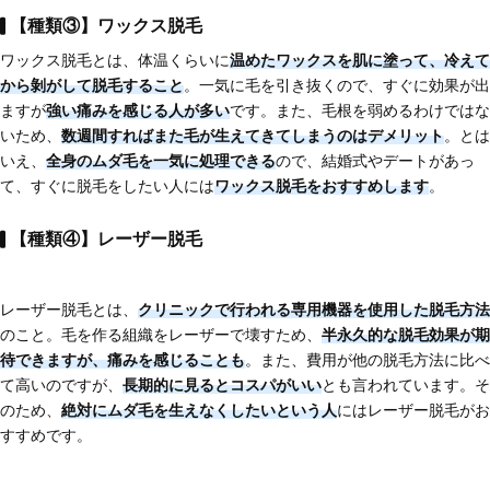
【種類③】ワックス脱毛
ワックス脱毛とは、体温くらいに
温めたワックスを肌に塗って、冷えて
から剝がして脱毛する
こと
。一気に毛を引き抜くので、すぐに効果が出
ますが
強い痛みを感じる人が多い
です。また、毛根を弱めるわけではな
いため、
数週間すればまた毛が生えてきてしまう
のはデメリット
。とは
いえ、
全身のムダ毛を一気に処理できる
ので、結婚式やデートがあっ
て、すぐに脱毛をしたい人には
ワックス脱毛をおすすめします
。
【種類④】レーザー脱毛
レーザー脱毛とは、
クリニックで行われる専用機器を使用した脱毛方法
のこと。毛を作る組織をレーザーで壊すため、
半永久的な脱毛効果が期
待できますが、痛みを感じることも
。また、費用が他の脱毛方法に比べ
て高いのですが、
長期的に見るとコスパがいい
とも言われています。そ
のため、
絶対にムダ毛を生えなくしたいという人
にはレーザー脱毛がお
すすめです。