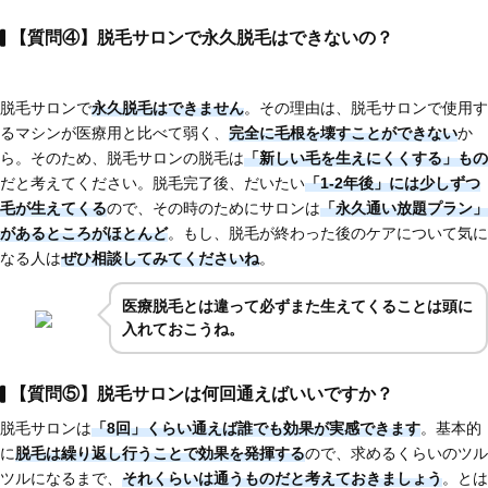
【質問④】脱毛サロンで永久脱毛はできないの？
脱毛サロンで
永久脱毛はできません
。その理由は、脱毛サロンで使用す
るマシンが医療用と比べて弱く、
完全に毛根を壊すことができない
か
ら。そのため、脱毛サロンの脱毛は
「新しい毛を生えにくくする」もの
だと考えてください。脱毛完了後、だいたい
「1-2年後」には少しずつ
毛が生えてくる
ので、その時のためにサロンは
「永久通い放題プラン」
があるところがほとんど
。もし、脱毛が終わった後のケアについて気に
なる人は
ぜひ相談してみてくださいね
。
医療脱毛とは違って必ずまた生えてくることは頭に
入れておこうね。
【質問⑤】脱毛サロンは何回通えばいいですか？
脱毛サロンは
「8回」くらい通えば誰でも効果が実感できます
。基本的
に
脱毛は繰り返し行うことで効果を発揮する
ので、求めるくらいのツル
ツルになるまで、
それくらいは通うものだと考えておきましょう
。とは