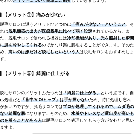
ぞれの
メリットについて簡単にご紹介
していきましょう。
【メリット①】痛みが少ない
脱毛サロンに通うメリットひとつめは
「痛みが少ない」ということ
。そ
れは
脱毛機器の出力が
医療脱毛に比べて弱く設定
されているから。ま
た、脱毛サロンで使われる機器には
冷却機能があり、光を照射した瞬間
に肌を冷やしてくれる
のでかなり楽に脱毛することができます。そのた
め、
痛いのは嫌だけど脱毛したいという人
は脱毛サロンをおすすめしま
す。
【メリット②】綺麗に仕上がる
脱毛サロンのメリットふたつめは
「綺麗に仕上がる」
という点です。自
己処理だと
「背中/VIO/ヒップ」は手が届かない
ため、特に処理し忘れ
が多いのですが、脱毛サロンでは
プロが処理してくれるので、ムダ毛の
ない綺麗な肌
になります。そのため、
水着やドレスなど
露出度が高いも
のを着ることがある人
は脱毛サロンで処理してもらう方が安心だと思い
ますよ。