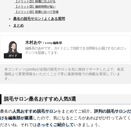
【メリット②】綺麗に仕上がる
【メリット③】施術時間が短い
【メリット④】医療に比べて安価
桑名の脱毛サロン / よくある質問
まとめ
木村あや
/ estiy編集部
編集長のあやです。ガイドとして信頼できる情報をお届けするためコン
テンツを監修してます。
本コンテンツはestiyが全国の脱毛サロンを先に独自リサーチした上で、各店
舗様より変更情報をいただくことで常に最新情報での掲載を実現していま
す。
脱毛サロン桑名おすすめ人気5選
桑名の
人気おすすめ脱毛サロン
をまとめてご紹介。
評判の脱毛サロンだ
けを編集部が厳選
したので、気になるところがあればぜひ行ってみてく
ださいね。それでは
さっそくご紹介して
いきましょう。