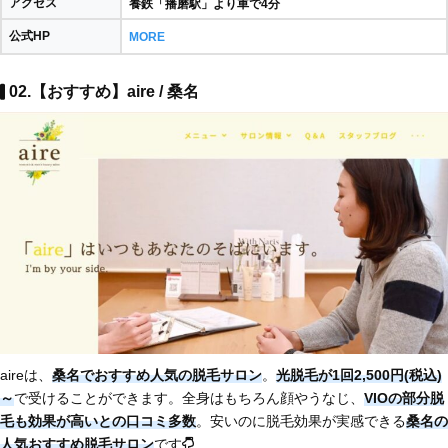
アクセス
養鉄「播磨駅」より車で4分
公式HP
MORE
02.【おすすめ】aire / 桑名
aireは、
桑名でおすすめ人気の脱毛サロン
。
光脱毛が1回2,500円(税込)
～
で受けることができます。全身はもちろん顔やうなじ、
VIOの部分脱
毛も効果が高いとの口コミ多数
。安いのに脱毛効果が実感できる
桑名の
人気おすすめ脱毛サロン
です