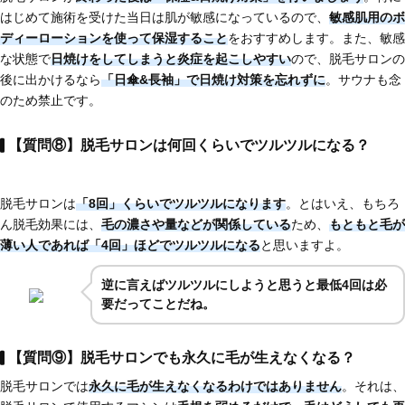
はじめて施術を受けた当日は肌が敏感になっているので、
敏感肌用のボ
ディーローションを使って保湿すること
をおすすめします。また、敏感
な状態で
日焼けをしてしまうと炎症を起こしやすい
ので、脱毛サロンの
後に出かけるなら
「日傘&長袖」で日焼け対策を忘れずに
。サウナも念
のため禁止です。
【質問⑧】脱毛サロンは何回くらいでツルツルになる？
脱毛サロンは
「8回」くらいでツルツルになります
。とはいえ、もちろ
ん脱毛効果には、
毛の濃さや量などが関係している
ため、
もともと毛が
薄い人であれば
「4回」ほど
でツルツルになる
と思いますよ。
逆に言えばツルツルにしようと思うと最低4回は必
要だってことだね。
【質問⑨】脱毛サロンでも永久に毛が生えなくなる？
脱毛サロンでは
永久に毛が生えなくなるわけではありません
。それは、