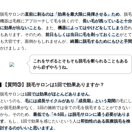
脱毛サロンの
直前に剃るのは「効果を最大限に発揮させる」ため
。脱毛
機器は毛根にアプローチして毛を抜くので、
長い毛が残っていると十分
に効果が出ないことも
。また、
機器によってはやけどをしてしまう
恐れ
もあります。そのため、
前日もしくは当日に毛を剃っておくこと
がとて
も大切です。面倒かもしれませんが、
綺麗に脱毛するためにもひと手間
かけましょう。
これを
サボるとそもそも脱毛を断られることもある
から必ずやろうね。
【質問③】脱毛サロンは1回で効果ありますか？
脱毛サロンは
1回では効果がほとんどありません
。
というのも、
毛には成長サイクルがあり「成長期」という期間
の毛にし
か脱毛効果がなく、1回の施術では全ての毛を脱毛することができない
から。そのため、
最低でも「4-5回」は脱毛サロンに通う必要がありま
す
。もし、1回で効果を感じたいという人は
即効性のある医療脱毛
を検
討するのがいいと思いますよ
。