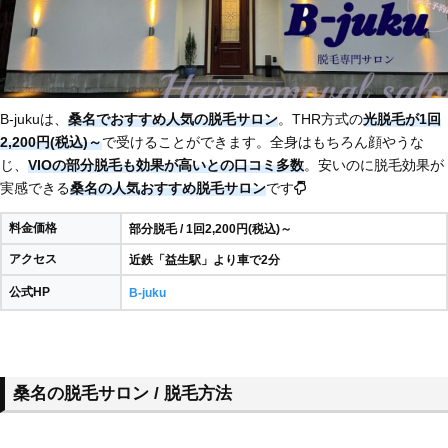
B-jukuは、
桑名でおすすめ人気の脱毛サロン
。THR方式の
光脱毛が1回
2,200円(税込)～
で受けることができます。全身はもちろん顔やうな
じ、
VIOの部分脱毛も効果が高いとの口コミ多数
。安いのに脱毛効果が
実感できる
桑名の人気おすすめ脱毛サロン
です
料金価格
部分脱毛 / 1回2,200円(税込)～
アクセス
近鉄「益生駅」より車で2分
公式HP
B-juku
桑名の脱毛サロン / 脱毛方法