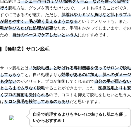
自己処理は
「シェーバー/カミソリ/除毛クリーム」などを使って自宅で
行う
脱毛方法。グッズを買うだけなので、コストも抑えることができ、
すぐにできるのが魅力。ただし、
肌荒れやカミソリ負けなど肌トラブル
が起きやすく、
毛が濃く見えるようになる
というデメリットも。また、
毛が伸びるたびに処理が必要
なため、手間もかかってしまいます。その
ため、
自分のペースでケアしたいという人
におすすめです。
【種類②】サロン脱毛
サロン脱毛とは
「光脱毛
機」と呼ばれる専用機器を使ってサロンで脱毛
してもらう
こと。自己処理よりも
効果があるのに加え、肌へのダメージ
も少ない
のがメリット。プロが施術してくれるので
自分の手が届かない
ところまでムラなく脱毛
することができます。また、
医療脱毛よりも安
くプロの施術を受けられる
ので、コストを抑えて脱毛をしたいと思う人
は
サロン脱毛を検討してみるのもあり
だと思いますよ。
自分で処理するよりもキレイに抜けるし肌にも優し
いからおすすめ！