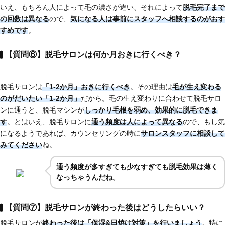
いえ、もちろん人によって毛の濃さが違い、それによって
脱毛完了まで
の回数は異なる
ので、
気になる人は
事前にスタッフへ相談するのがおす
すめです
。
【質問⑥】脱毛サロンは何か月おきに行くべき？
脱毛サロンは
「1-2か月」おきに行くべき
。その理由は
毛が生え変わる
のがだいたい「1-2か月」
だから。毛の生え変わりに合わせて脱毛サロ
ンに通うと、脱毛マシンが
しっかり毛根を弱め、効果的に脱毛できま
す
。とはいえ、脱毛サロンに
通う頻度は人によって異なる
ので、もし気
になるようであれば、カウンセリングの時に
サロンスタッフに相談して
みてください
ね。
通う頻度が多すぎても少なすぎても脱毛効果は薄く
なっちゃうんだね。
【質問⑦】脱毛サロンが終わった後はどうしたらいい？
脱毛サロンが
終わった後は「保湿&日焼け対策」を行いましょう
。特に