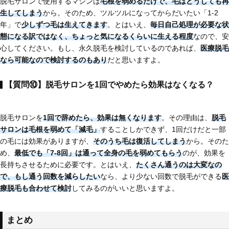
脱毛サロンで使用するマシンは
毛根を弱めるだけで、毛はどうしても再
生してしまう
から。そのため、ツルツルになってからだいたい「1-2
年」で
少しずつ毛は生えてきます
。とはいえ、
毎日自己処理が必要な状
態になる訳ではなく、ちょっと気になるくらいに生える程度
なので、安
心してください。もし、永久脱毛を検討しているのであれば、
医療脱毛
なら可能
なので検討するのもあり
だと思いますよ。
【質問⑩】脱毛サロンを1回でやめたら効果はなくなる？
脱毛サロンを
1回で辞めたら、効果は無くなります
。その理由は、
脱毛
サロンは毛根を弱めて「減毛」
することしかできず、1回だけだと一部
の毛には効果がありますが、
そのうち毛は復活してしまう
から。そのた
め、
最低でも「7-8回」は通って全身の毛を弱めてもらう
のが、効果を
長持ちさせるために必要です。とはいえ、
たくさん通うのは大変なの
で、もし通う回数を減らしたい
なら、より少ない回数で脱毛ができる
医
療脱毛も合わせて検討
してみるのがいいと思いますよ。
まとめ