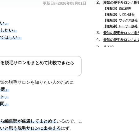
愛知の脱毛サロン / 脱
更新日@2026年08月01日
【種類①】自己処理
【種類②】サロン脱毛
【種類③】ワックス脱毛
い」
【種類④】レーザー脱毛
したい」
愛知の脱毛サロン / 
てほしい」
愛知の脱毛サロン / 
まとめ
ある脱毛サロンをまとめて比較できたら
。
気の脱毛サロンを知りたい人のために
0選」
ト」
問」
ら編集部が厳選してまとめて
いるので、こ
いと思う脱毛サロンに出会える
はず。