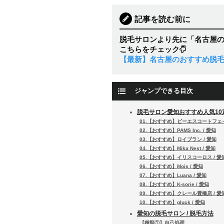
記事を読む前に
脱毛サロンより先に「名古屋
こちらをチェック
【最新】名古屋のおすすめ脱毛
ジャンプできる目次
脱毛サロン愛知おすすめ人気10
01.【おすすめ】ビーエスコートフェイ
02.【おすすめ】PAMS Inc. / 愛知
03.【おすすめ】ロイブラン / 愛知
04.【おすすめ】Mika Nest / 愛知
05.【おすすめ】イリスコーロス / 愛
06.【おすすめ】Mois / 愛知
07.【おすすめ】Luana / 愛知
08.【おすすめ】K-sorie / 愛知
09.【おすすめ】クレール豊橋店 / 愛
10.【おすすめ】gluck / 愛知
愛知の脱毛サロン / 脱毛方法
【種類①】自己処理