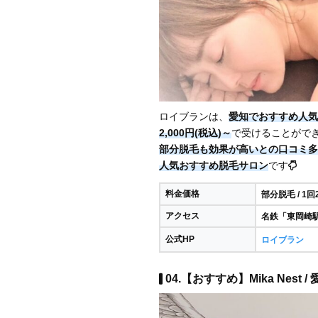
ロイブランは、
愛知でおすすめ人気
2,000円(税込)～
で受けることがで
部分脱毛も効果が高いとの口コミ多
人気おすすめ脱毛サロン
です
料金価格
部分脱毛 / 1回
アクセス
名鉄「東岡崎駅
公式HP
ロイブラン
04.【おすすめ】Mika Nest /