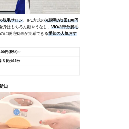
の脱毛サロン
。IPL方式の
光脱毛が1回100円
全身はもちろん顔やうなじ、
VIOの部分脱毛
のに脱毛効果が実感できる
愛知の人気おす
100円(税込)～
より徒歩16分
 愛知