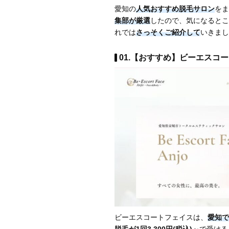
愛知の
人気おすすめ脱毛サロン
をま
集部が厳選
したので、気になるとこ
れでは
さっそくご紹介して
いきまし
01.【おすすめ】ビーエスコー
ビーエスコートフェイスは、
愛知で
脱毛が1回3,300円(税込)～
で受ける