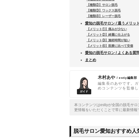
【種類②】サロン脱毛
【種類③】ワックス脱毛
【種類④】レーザー脱毛
愛知の脱毛サロン / 通うメリッ
【メリット①】痛みが少ない
【メリット②】綺麗に仕上がる
【メリット③】施術時間が短い
【メリット④】医療に比べて安価
愛知の脱毛サロン / よくある質
まとめ
木村あや
/ estiy編集部
編集長のあやです。ガ
めコンテンツを監修し
本コンテンツはestiyが全国の脱毛
更情報をいただくことで常に最新情報
脱毛サロン愛知おすすめ人気