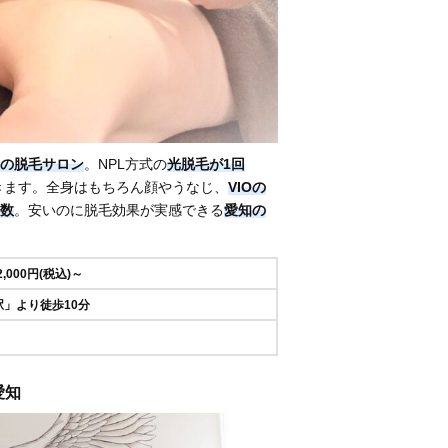
の脱毛サロン
。NPL方式の
光脱毛が1回
きます。全身はもちろん顔やうなじ、
VIOの
数
。安いのに脱毛効果が実感できる
愛知の
2,000円(税込)～
」より徒歩10分
 愛知