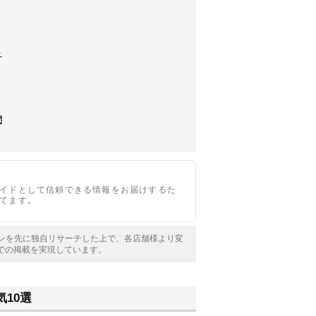
ト
問
イドとして信頼できる情報をお届けするた
てます。
サロンを先に独自リサーチした上で、各店舗様より変
での掲載を実現しています。
10選