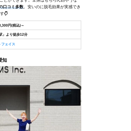
との口コミ多数
。安いのに脱毛効果が実感でき
す
3,300円(税込)～
駅」より徒歩12分
トフェイス
 愛知