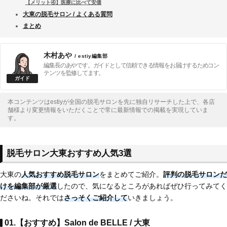
【メリット④】医療に比べて安価
大東の脱毛サロン / よくある質問
まとめ
木村あや
/ estiy編集部
編集長のあやです。ガイドとして信頼できる情報をお届けするためコン
テンツを監修してます。
本コンテンツはestiyが全国の脱毛サロンを先に独自リサーチした上で、各店
舗様より変更情報をいただくことで常に最新情報での掲載を実現していま
す。
脱毛サロン大東おすすめ人気3選
大東の
人気おすすめ脱毛サロン
をまとめてご紹介。
評判の脱毛サロンだ
けを編集部が厳選
したので、気になるところがあればぜひ行ってみてく
ださいね。それでは
さっそくご紹介して
いきましょう。
01.【おすすめ】Salon de BELLE / 大東