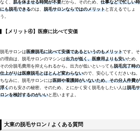
なく、
肌を休ませる時間が不要
だから。そのため、
仕事などで忙しい時
にも脱毛できる
のは、
脱毛サロンならではのメリット
と言えるでしょ
う。
【メリット④】医療に比べて安価
脱毛サロンは
医療脱毛に比べて安価である
というのもメリット
です。そ
の理由は、脱毛サロンのマシンは
出力が低く、医療用よりも安い
ため、
その分脱毛費用を抑えられるから。出力が低いといっても
脱毛完了時の
仕上がりは医療脱毛とほとんど変わらない
ので、安心してくださいね。
ちなみに、脱毛サロンには
医師や看護師がいないため、その分人件費が
浮く
のも安さの秘密。そのため、とにかく安く脱毛をしたい人は
脱毛サ
ロンを検討するのがいい
と思いますよ。
大東の脱毛サロン / よくある質問