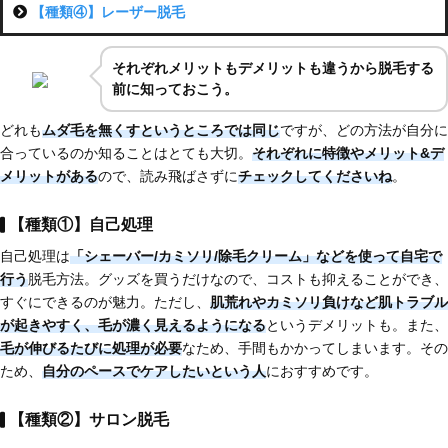
【種類④】レーザー脱毛
それぞれメリットもデメリットも違うから脱毛する
前に知っておこう。
どれも
ムダ毛を無くすというところでは同じ
ですが、どの方法が自分に
合っているのか知ることはとても大切。
それぞれに特徴やメリット&デ
メリットがある
ので、読み飛ばさずに
チェックしてくださいね
。
【種類①】自己処理
自己処理は
「シェーバー/カミソリ/除毛クリーム」などを使って自宅で
行う
脱毛方法。グッズを買うだけなので、コストも抑えることができ、
すぐにできるのが魅力。ただし、
肌荒れやカミソリ負けなど肌トラブル
が起きやすく、
毛が濃く見えるようになる
というデメリットも。また、
毛が伸びるたびに処理が必要
なため、手間もかかってしまいます。その
ため、
自分のペースでケアしたいという人
におすすめです。
【種類②】サロン脱毛