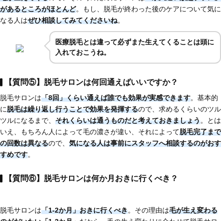
があるところがほとんど
。もし、脱毛が終わった後のケアについて気に
なる人は
ぜひ相談してみてくださいね
。
医療脱毛とは違って必ずまた生えてくることは頭に
入れておこうね。
【質問⑤】脱毛サロンは何回通えばいいですか？
脱毛サロンは
「8回」くらい通えば誰でも効果が実感できます
。基本的
に
脱毛は繰り返し行うことで効果を発揮する
ので、求めるくらいのツル
ツルになるまで、
それくらいは通うものだと考えておきましょう
。とは
いえ、もちろん人によって毛の濃さが違い、それによって
脱毛完了まで
の回数は異なる
ので、
気になる人は
事前にスタッフへ相談するのがおす
すめです
。
【質問⑥】脱毛サロンは何か月おきに行くべき？
脱毛サロンは
「1-2か月」おきに行くべき
。その理由は
毛が生え変わる