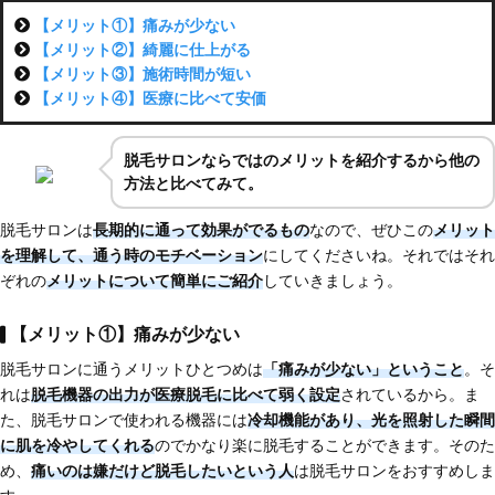
【メリット①】痛みが少ない
【メリット②】綺麗に仕上がる
【メリット③】施術時間が短い
【メリット④】医療に比べて安価
脱毛サロンならではのメリットを紹介するから他の
方法と比べてみて。
脱毛サロンは
長期的に通って効果がでるもの
なので、ぜひこの
メリット
を理解して、通う時のモチベーション
にしてくださいね。それではそれ
ぞれの
メリットについて簡単にご紹介
していきましょう。
【メリット①】痛みが少ない
脱毛サロンに通うメリットひとつめは
「痛みが少ない」ということ
。そ
れは
脱毛機器の出力が
医療脱毛に比べて弱く設定
されているから。ま
た、脱毛サロンで使われる機器には
冷却機能があり、光を照射した瞬間
に肌を冷やしてくれる
のでかなり楽に脱毛することができます。そのた
め、
痛いのは嫌だけど脱毛したいという人
は脱毛サロンをおすすめしま