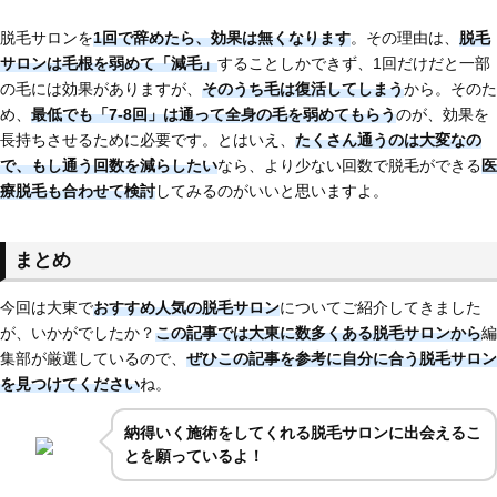
脱毛サロンを
1回で辞めたら、効果は無くなります
。その理由は、
脱毛
サロンは毛根を弱めて「減毛」
することしかできず、1回だけだと一部
の毛には効果がありますが、
そのうち毛は復活してしまう
から。そのた
め、
最低でも「7-8回」は通って全身の毛を弱めてもらう
のが、効果を
長持ちさせるために必要です。とはいえ、
たくさん通うのは大変なの
で、もし通う回数を減らしたい
なら、より少ない回数で脱毛ができる
医
療脱毛も合わせて検討
してみるのがいいと思いますよ。
まとめ
今回は大東で
おすすめ人気の脱毛サロン
についてご紹介してきました
が、いかがでしたか？
この記事では大東に
数多くある脱毛サロンから
編
集部が厳選しているので、
ぜひこの記事を参考に自分に合う脱毛サロン
を見つけてください
ね。
納得いく施術をしてくれる脱毛サロンに出会えるこ
とを願っているよ！