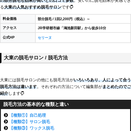
の部分脱毛も効果が高いとの口コミ多数
。安いのに脱毛効果が実感でき
る
大東の人気おすすめ脱毛サロン
です
料金価格
部分脱毛 / 1回2,200円（税込）～
アクセス
JR学研都市線「鴻池新田駅」から徒歩10分
公式HP
セリーヌ
大東の脱毛サロン / 脱毛方法
大東には脱毛サロンの他にも脱毛方法が
いろいろあり、
人によって合う
脱毛方法は違います
。それぞれの方法について編集部が
まとめたのでご
紹介
します
脱毛方法の基本的な種類と違い
【種類①】自己処理
【種類②】サロン脱毛
【種類③】ワックス脱毛