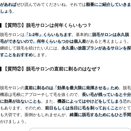
があれば
ぜひ読んでみてくださいね。それでは
順番にご紹介していきま
しょう
。
【質問①】脱毛サロンは何年くらいもつ？
脱毛サロンは
「1-2年」くらいもちます
。基本的に
脱毛サロンは永久脱
毛ができない
ので、
何年くらいもつかは個人差
があると考えましょう。
継続して脱毛を続けたい人には、
永久通い放題プランがあるサロンを探
すことをおすすめ
します。
【質問②】脱毛サロンの直前に剃るのはなぜ？
脱毛サロンの
直前に剃るのは「効果を最大限に発揮させる」ため
。脱毛
機器は毛根にアプローチして毛を抜くので、
長い毛が残っていると十分
に効果が出ないことも
。また、
機器によってはやけどをしてしまう
恐れ
もあります。そのため、
前日もしくは当日に毛を剃っておくこと
がとて
も大切です。面倒かもしれませんが、
綺麗に脱毛するためにもひと手間
かけましょう。