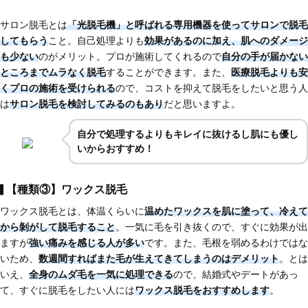
サロン脱毛とは
「光脱毛機」と呼ばれる専用機器を使ってサロンで脱毛
してもらう
こと。自己処理よりも
効果があるのに加え、肌へのダメージ
も少ない
のがメリット。プロが施術してくれるので
自分の手が届かない
ところまでムラなく脱毛
することができます。また、
医療脱毛よりも安
くプロの施術を受けられる
ので、コストを抑えて脱毛をしたいと思う人
は
サロン脱毛を検討してみるのもあり
だと思いますよ。
自分で処理するよりもキレイに抜けるし肌にも優し
いからおすすめ！
【種類③】ワックス脱毛
ワックス脱毛とは、体温くらいに
温めたワックスを肌に塗って、冷えて
から剝がして脱毛する
こと
。一気に毛を引き抜くので、すぐに効果が出
ますが
強い痛みを感じる人が多い
です。また、毛根を弱めるわけではな
いため、
数週間すればまた毛が生えてきてしまう
のはデメリット
。とは
いえ、
全身のムダ毛を一気に処理できる
ので、結婚式やデートがあっ
て、すぐに脱毛をしたい人には
ワックス脱毛をおすすめします
。