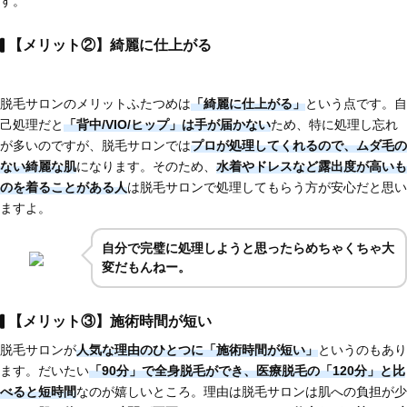
す。
【メリット②】綺麗に仕上がる
脱毛サロンのメリットふたつめは
「綺麗に仕上がる」
という点です。自
己処理だと
「背中/VIO/ヒップ」は手が届かない
ため、特に処理し忘れ
が多いのですが、脱毛サロンでは
プロが処理してくれるので、ムダ毛の
ない綺麗な肌
になります。そのため、
水着やドレスなど
露出度が高いも
のを着ることがある人
は脱毛サロンで処理してもらう方が安心だと思い
ますよ。
自分で完璧に処理しようと思ったらめちゃくちゃ大
変だもんねー。
【メリット③】施術時間が短い
脱毛サロンが
人気な理由のひとつに
「施術時間が短い」
というのもあり
ます。だいたい
「90分」で全身脱毛
ができ、医療脱毛の「120分」と比
べると短時間
なのが嬉しいところ。理由は脱毛サロンは肌への負担が少