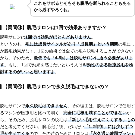
これを
サボるとそもそも脱毛を断られることもある
から必ずやろうね。
【質問③】脱毛サロンは1回で効果ありますか？
脱毛サロンは
1回では効果がほとんどありません
。
というのも、
毛には成長サイクルがあり「成長期」という期間
の毛にし
か脱毛効果がなく、1回の施術では全ての毛を脱毛することができない
から。そのため、
最低でも「4-5回」は脱毛サロンに通う必要がありま
す
。もし、1回で効果を感じたいという人は
即効性のある医療脱毛
を検
討するのがいいと思いますよ
。
【質問④】脱毛サロンで永久脱毛はできないの？
脱毛サロンで
永久脱毛はできません
。その理由は、脱毛サロンで使用す
るマシンが医療用と比べて弱く、
完全に毛根を壊すことができない
か
ら。そのため、脱毛サロンの脱毛は
「新しい毛を生えにくくする」もの
だと考えてください。脱毛完了後、だいたい
「1-2年後」には少しずつ
毛が生えてくる
ので、その時のためにサロンは
「永久通い放題プラン」