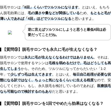
脱毛サロンは
「8回」くらいでツルツルになります
。とはいえ、もちろ
ん脱毛効果には、
毛の濃さや量などが関係している
ため、
もともと毛が
薄い人であれば
「4回」ほど
でツルツルになる
と思いますよ。
逆に言えばツルツルにしようと思うと最低4回は必
要だってことだね。
【質問⑨】脱毛サロンでも永久に毛が生えなくなる？
脱毛サロンでは
永久に毛が生えなくなるわけではありません
。それは、
脱毛サロンで使用するマシンは
毛根を弱めるだけで、毛はどうしても再
生してしまう
から。そのため、ツルツルになってからだいたい「1-2
年」で
少しずつ毛は生えてきます
。とはいえ、
毎日自己処理が必要な状
態になる訳ではなく、ちょっと気になるくらいに生える程度
なので、安
心してください。もし、永久脱毛を検討しているのであれば、
医療脱毛
なら可能
なので検討するのもあり
だと思いますよ。
【質問⑩】脱毛サロンを1回でやめたら効果はなくなる？