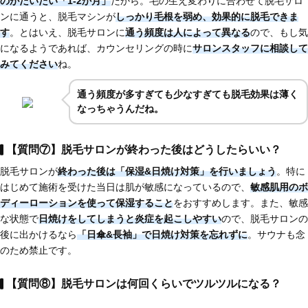
のがだいたい「1-2か月」
だから。毛の生え変わりに合わせて脱毛サロ
ンに通うと、脱毛マシンが
しっかり毛根を弱め、効果的に脱毛できま
す
。とはいえ、脱毛サロンに
通う頻度は人によって異なる
ので、もし気
になるようであれば、カウンセリングの時に
サロンスタッフに相談して
みてください
ね。
通う頻度が多すぎても少なすぎても脱毛効果は薄く
なっちゃうんだね。
【質問⑦】脱毛サロンが終わった後はどうしたらいい？
脱毛サロンが
終わった後は「保湿&日焼け対策」を行いましょう
。特に
はじめて施術を受けた当日は肌が敏感になっているので、
敏感肌用のボ
ディーローションを使って保湿すること
をおすすめします。また、敏感
な状態で
日焼けをしてしまうと炎症を起こしやすい
ので、脱毛サロンの
後に出かけるなら
「日傘&長袖」で日焼け対策を忘れずに
。サウナも念
のため禁止です。
【質問⑧】脱毛サロンは何回くらいでツルツルになる？