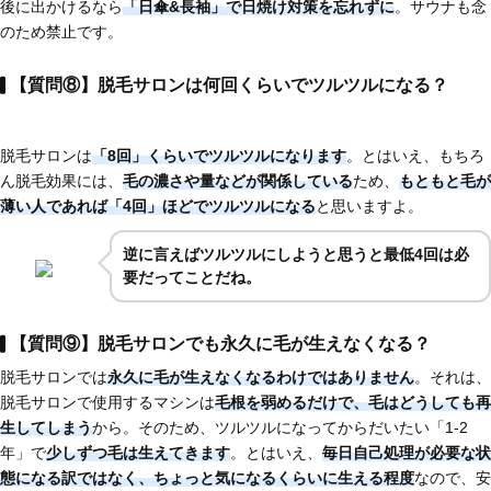
後に出かけるなら
「日傘&長袖」で日焼け対策を忘れずに
。サウナも念
のため禁止です。
【質問⑧】脱毛サロンは何回くらいでツルツルになる？
脱毛サロンは
「8回」くらいでツルツルになります
。とはいえ、もちろ
ん脱毛効果には、
毛の濃さや量などが関係している
ため、
もともと毛が
薄い人であれば
「4回」ほど
でツルツルになる
と思いますよ。
逆に言えばツルツルにしようと思うと最低4回は必
要だってことだね。
【質問⑨】脱毛サロンでも永久に毛が生えなくなる？
脱毛サロンでは
永久に毛が生えなくなるわけではありません
。それは、
脱毛サロンで使用するマシンは
毛根を弱めるだけで、毛はどうしても再
生してしまう
から。そのため、ツルツルになってからだいたい「1-2
年」で
少しずつ毛は生えてきます
。とはいえ、
毎日自己処理が必要な状
態になる訳ではなく、ちょっと気になるくらいに生える程度
なので、安