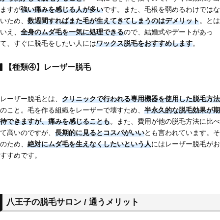
ますが
強い痛みを感じる人が多い
です。また、毛根を弱めるわけではな
いため、
数週間すればまた毛が生えてきてしまう
のはデメリット
。とは
いえ、
全身のムダ毛を一気に処理できる
ので、結婚式やデートがあっ
て、すぐに脱毛をしたい人には
ワックス脱毛をおすすめします
。
【種類④】レーザー脱毛
レーザー脱毛とは、
クリニックで行われる専用機器を使用した脱毛方法
のこと。毛を作る組織をレーザーで壊すため、
半永久的な脱毛効果が期
待できますが、痛みを感じることも
。また、費用が他の脱毛方法に比べ
て高いのですが、
長期的に見るとコスパがいい
とも言われています。そ
のため、
絶対にムダ毛を生えなくしたいという人
にはレーザー脱毛がお
すすめです。
八王子の脱毛サロン / 通うメリット