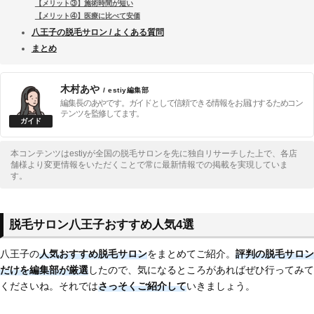
【メリット③】施術時間が短い
【メリット④】医療に比べて安価
八王子の脱毛サロン / よくある質問
まとめ
木村あや
/ estiy編集部
編集長のあやです。ガイドとして信頼できる情報をお届けするためコン
テンツを監修してます。
本コンテンツはestiyが全国の脱毛サロンを先に独自リサーチした上で、各店
舗様より変更情報をいただくことで常に最新情報での掲載を実現していま
す。
脱毛サロン八王子おすすめ人気4選
八王子の
人気おすすめ脱毛サロン
をまとめてご紹介。
評判の脱毛サロン
だけを編集部が厳選
したので、気になるところがあればぜひ行ってみて
くださいね。それでは
さっそくご紹介して
いきましょう。