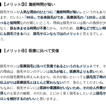
【メリット③】施術時間が短い
脱毛サロンが
人気な理由のひとつに
「施術時間が短い」
というのもあり
ます。だいたい
「90分」で全身脱毛
ができ、医療脱毛の「120分」と比
べると短時間
なのが嬉しいところ。理由は脱毛サロンは肌への負担が少
なく、
肌を休ませる時間が不要
だから。そのため、
仕事などで忙しい時
にも脱毛できる
のは、
脱毛サロンならではのメリット
と言えるでしょ
う。
【メリット④】医療に比べて安価
脱毛サロンは
医療脱毛に比べて安価である
というのもメリット
です。そ
の理由は、脱毛サロンのマシンは
出力が低く、医療用よりも安い
ため、
その分脱毛費用を抑えられるから。出力が低いといっても
脱毛完了時の
仕上がりは医療脱毛とほとんど変わらない
ので、安心してくださいね。
ちなみに、脱毛サロンには
医師や看護師がいないため、その分人件費が
浮く
のも安さの秘密。そのため、とにかく安く脱毛をしたい人は
脱毛サ
ロンを検討するのがいい
と思いますよ。