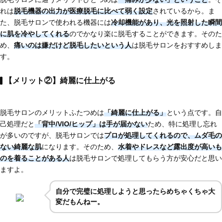
れは
脱毛機器の出力が
医療脱毛に比べて弱く設定
されているから。ま
た、脱毛サロンで使われる機器には
冷却機能があり、光を照射した瞬間
に肌を冷やしてくれる
のでかなり楽に脱毛することができます。そのた
め、
痛いのは嫌だけど脱毛したいという人
は脱毛サロンをおすすめしま
す。
【メリット②】綺麗に仕上がる
脱毛サロンのメリットふたつめは
「綺麗に仕上がる」
という点です。自
己処理だと
「背中/VIO/ヒップ」は手が届かない
ため、特に処理し忘れ
が多いのですが、脱毛サロンでは
プロが処理してくれるので、ムダ毛の
ない綺麗な肌
になります。そのため、
水着やドレスなど
露出度が高いも
のを着ることがある人
は脱毛サロンで処理してもらう方が安心だと思い
ますよ。
自分で完璧に処理しようと思ったらめちゃくちゃ大
変だもんねー。