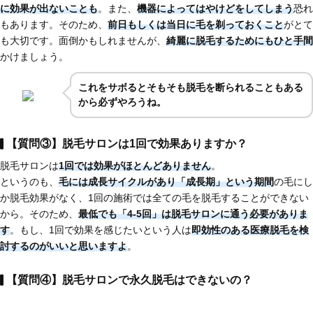
に効果が出ないことも
。また、
機器によってはやけどをしてしまう
恐れ
もあります。そのため、
前日もしくは当日に毛を剃っておくこと
がとて
も大切です。面倒かもしれませんが、
綺麗に脱毛するためにもひと手間
かけましょう。
これを
サボるとそもそも脱毛を断られることもある
から必ずやろうね。
【質問③】脱毛サロンは1回で効果ありますか？
脱毛サロンは
1回では効果がほとんどありません
。
というのも、
毛には成長サイクルがあり「成長期」という期間
の毛にし
か脱毛効果がなく、1回の施術では全ての毛を脱毛することができない
から。そのため、
最低でも「4-5回」は脱毛サロンに通う必要がありま
す
。もし、1回で効果を感じたいという人は
即効性のある医療脱毛
を検
討するのがいいと思いますよ
。
【質問④】脱毛サロンで永久脱毛はできないの？