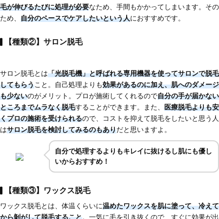
毛が伸びるたびに処理が必要
なため、手間もかかってしまいます。その
ため、
自分のペースでケアしたいという人
におすすめです。
【種類②】サロン脱毛
サロン脱毛とは
「光脱毛
機」と呼ばれる専用機器を使ってサロンで脱毛
してもらう
こと。自己処理よりも
効果があるのに加え、肌へのダメージ
も少ない
のがメリット。プロが施術してくれるので
自分の手が届かない
ところまでムラなく脱毛
することができます。また、
医療脱毛よりも安
くプロの施術を受けられる
ので、コストを抑えて脱毛をしたいと思う人
は
サロン脱毛を検討してみるのもあり
だと思いますよ。
自分で処理するよりもキレイに抜けるし肌にも優し
いからおすすめ！
【種類③】ワックス脱毛
ワックス脱毛とは、体温くらいに
温めたワックスを肌に塗って、冷えて
から剝がして脱毛する
こと
。一気に毛を引き抜くので、すぐに効果が出