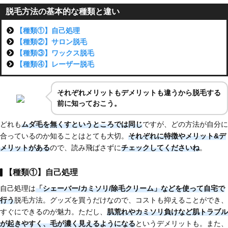
脱毛方法の基本的な種類と違い
【種類①】自己処理
【種類②】サロン脱毛
【種類③】ワックス脱毛
【種類④】レーザー脱毛
それぞれメリットもデメリットも違うから脱毛する
前に知っておこう。
どれも
ムダ毛を無くすというところでは同じ
ですが、どの方法が自分に
合っているのか知ることはとても大切。
それぞれに特徴やメリット&デ
メリットがある
ので、読み飛ばさずに
チェックしてくださいね
。
【種類①】自己処理
自己処理は
「シェーバー/カミソリ/除毛クリーム」などを使って自宅で
行う
脱毛方法。グッズを買うだけなので、コストも抑えることができ、
すぐにできるのが魅力。ただし、
肌荒れやカミソリ負けなど肌トラブル
が起きやすく、
毛が濃く見えるようになる
というデメリットも。また、