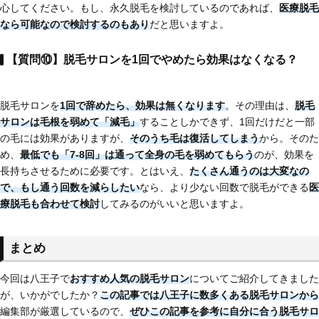
心してください。もし、永久脱毛を検討しているのであれば、
医療脱毛
なら可能
なので検討するのもあり
だと思いますよ。
【質問⑩】脱毛サロンを1回でやめたら効果はなくなる？
脱毛サロンを
1回で辞めたら、効果は無くなります
。その理由は、
脱毛
サロンは毛根を弱めて「減毛」
することしかできず、1回だけだと一部
の毛には効果がありますが、
そのうち毛は復活してしまう
から。そのた
め、
最低でも「7-8回」は通って全身の毛を弱めてもらう
のが、効果を
長持ちさせるために必要です。とはいえ、
たくさん通うのは大変なの
で、もし通う回数を減らしたい
なら、より少ない回数で脱毛ができる
医
療脱毛も合わせて検討
してみるのがいいと思いますよ。
まとめ
今回は八王子で
おすすめ人気の脱毛サロン
についてご紹介してきました
が、いかがでしたか？
この記事では八王子に
数多くある脱毛サロンから
編集部が厳選しているので、
ぜひこの記事を参考に自分に合う脱毛サロ