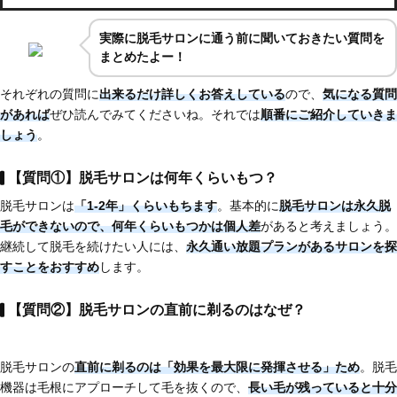
実際に脱毛サロンに通う前に聞いておきたい質問を
まとめたよー！
それぞれの質問に
出来るだけ詳しくお答えしている
ので、
気になる質問
があれば
ぜひ読んでみてくださいね。それでは
順番にご紹介していきま
しょう
。
【質問①】脱毛サロンは何年くらいもつ？
脱毛サロンは
「1-2年」くらいもちます
。基本的に
脱毛サロンは永久脱
毛ができない
ので、
何年くらいもつかは個人差
があると考えましょう。
継続して脱毛を続けたい人には、
永久通い放題プランがあるサロンを探
すことをおすすめ
します。
【質問②】脱毛サロンの直前に剃るのはなぜ？
脱毛サロンの
直前に剃るのは「効果を最大限に発揮させる」ため
。脱毛
機器は毛根にアプローチして毛を抜くので、
長い毛が残っていると十分