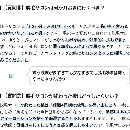
【質問⑥】脱毛サロンは何か月おきに行くべき？
脱毛サロンは
「1-2か月」おきに行くべき
。その理由は
毛が生え変わる
のがだいたい「1-2か月」
だから。毛の生え変わりに合わせて脱毛サロ
ンに通うと、脱毛マシンが
しっかり毛根を弱め、効果的に脱毛できま
す
。とはいえ、脱毛サロンに
通う頻度は人によって異なる
ので、もし気
になるようであれば、カウンセリングの時に
サロンスタッフに相談して
みてください
ね。
通う頻度が多すぎても少なすぎても脱毛効果は薄く
なっちゃうんだね。
【質問⑦】脱毛サロンが終わった後はどうしたらいい？
脱毛サロンが
終わった後は「保湿&日焼け対策」を行いましょう
。特に
はじめて施術を受けた当日は肌が敏感になっているので、
敏感肌用のボ
ディーローションを使って保湿すること
をおすすめします。また、敏感
な状態で
日焼けをしてしまうと炎症を起こしやすい
ので、脱毛サロンの