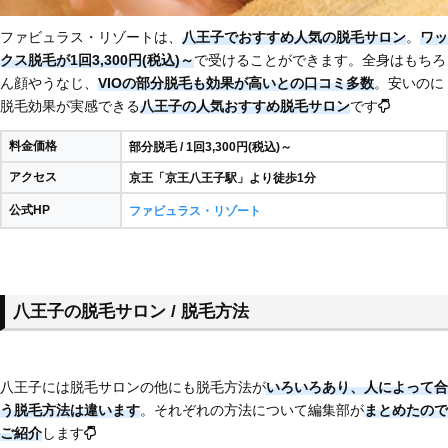
ファビュラス・リゾートは、
八王子でおすすめ人気の脱毛サロン
。
ワッ
クス脱毛が1回3,300円(税込)～
で受けることができます。全身はもちろ
ん顔やうなじ、
VIOの部分脱毛も効果が高いとの口コミ多数
。安いのに
脱毛効果が実感できる
八王子の人気おすすめ脱毛サロン
です
料金価格
部分脱毛 / 1回3,300円(税込)～
アクセス
京王「京王八王子駅」より徒歩1分
公式HP
ファビュラス・リゾート
八王子の脱毛サロン / 脱毛方法
八王子には脱毛サロンの他にも脱毛方法が
いろいろあり、
人によって合
う脱毛方法は違います
。それぞれの方法について編集部が
まとめたので
ご紹介
します