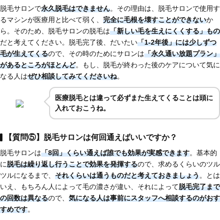
脱毛サロンで
永久脱毛はできません
。その理由は、脱毛サロンで使用す
るマシンが医療用と比べて弱く、
完全に毛根を壊すことができない
か
ら。そのため、脱毛サロンの脱毛は
「新しい毛を生えにくくする」もの
だと考えてください。脱毛完了後、だいたい
「1-2年後」には少しずつ
毛が生えてくる
ので、その時のためにサロンは
「永久通い放題プラン」
があるところがほとんど
。もし、脱毛が終わった後のケアについて気に
なる人は
ぜひ相談してみてくださいね
。
医療脱毛とは違って必ずまた生えてくることは頭に
入れておこうね。
【質問⑤】脱毛サロンは何回通えばいいですか？
脱毛サロンは
「8回」くらい通えば誰でも効果が実感できます
。基本的
に
脱毛は繰り返し行うことで効果を発揮する
ので、求めるくらいのツル
ツルになるまで、
それくらいは通うものだと考えておきましょう
。とは
いえ、もちろん人によって毛の濃さが違い、それによって
脱毛完了まで
の回数は異なる
ので、
気になる人は
事前にスタッフへ相談するのがおす
すめです
。