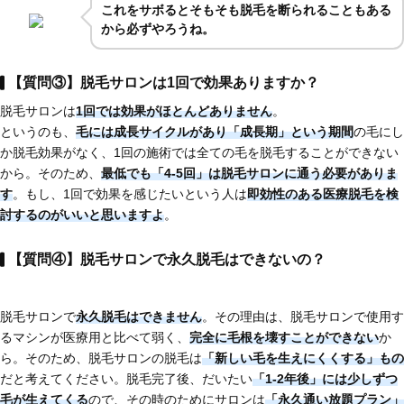
これを
サボるとそもそも脱毛を断られることもある
から必ずやろうね。
【質問③】脱毛サロンは1回で効果ありますか？
脱毛サロンは
1回では効果がほとんどありません
。
というのも、
毛には成長サイクルがあり「成長期」という期間
の毛にし
か脱毛効果がなく、1回の施術では全ての毛を脱毛することができない
から。そのため、
最低でも「4-5回」は脱毛サロンに通う必要がありま
す
。もし、1回で効果を感じたいという人は
即効性のある医療脱毛
を検
討するのがいいと思いますよ
。
【質問④】脱毛サロンで永久脱毛はできないの？
脱毛サロンで
永久脱毛はできません
。その理由は、脱毛サロンで使用す
るマシンが医療用と比べて弱く、
完全に毛根を壊すことができない
か
ら。そのため、脱毛サロンの脱毛は
「新しい毛を生えにくくする」もの
だと考えてください。脱毛完了後、だいたい
「1-2年後」には少しずつ
毛が生えてくる
ので、その時のためにサロンは
「永久通い放題プラン」