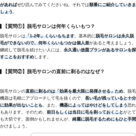
があれば
ぜひ読んでみてくださいね。それでは
順番にご紹介していきま
しょう
。
【質問①】脱毛サロンは何年くらいもつ？
脱毛サロンは
「1-2年」くらいもちます
。基本的に
脱毛サロンは永久脱
毛ができない
ので、
何年くらいもつかは個人差
があると考えましょう。
継続して脱毛を続けたい人には、
永久通い放題プランがあるサロンを探
すことをおすすめ
します。
【質問②】脱毛サロンの直前に剃るのはなぜ？
脱毛サロンの
直前に剃るのは「効果を最大限に発揮させる」ため
。脱毛
機器は毛根にアプローチして毛を抜くので、
長い毛が残っていると十分
に効果が出ないことも
。また、
機器によってはやけどをしてしまう
恐れ
もあります。そのため、
前日もしくは当日に毛を剃っておくこと
がとて
も大切です。面倒かもしれませんが、
綺麗に脱毛するためにもひと手間
かけましょう。