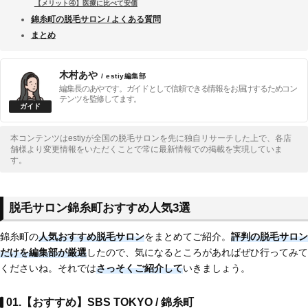
【メリット④】医療に比べて安価
錦糸町の脱毛サロン / よくある質問
まとめ
木村あや
/ estiy編集部
編集長のあやです。ガイドとして信頼できる情報をお届けするためコン
テンツを監修してます。
本コンテンツはestiyが全国の脱毛サロンを先に独自リサーチした上で、各店
舗様より変更情報をいただくことで常に最新情報での掲載を実現していま
す。
脱毛サロン錦糸町おすすめ人気3選
錦糸町の
人気おすすめ脱毛サロン
をまとめてご紹介。
評判の脱毛サロン
だけを編集部が厳選
したので、気になるところがあればぜひ行ってみて
くださいね。それでは
さっそくご紹介して
いきましょう。
01.【おすすめ】SBS TOKYO / 錦糸町