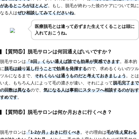
があるところがほとんど
。もし、脱毛が終わった後のケアについて気に
なる人は
ぜひ相談してみてくださいね
。
医療脱毛とは違って必ずまた生えてくることは頭に
入れておこうね。
【質問⑤】脱毛サロンは何回通えばいいですか？
脱毛サロンは
「8回」くらい通えば誰でも効果が実感できます
。基本的
に
脱毛は繰り返し行うことで効果を発揮する
ので、求めるくらいのツル
ツルになるまで、
それくらいは通うものだと考えておきましょう
。とは
いえ、もちろん人によって毛の濃さが違い、それによって
脱毛完了まで
の回数は異なる
ので、
気になる人は
事前にスタッフへ相談するのがおす
すめです
。
【質問⑥】脱毛サロンは何か月おきに行くべき？
脱毛サロンは
「1-2か月」おきに行くべき
。その理由は
毛が生え変わる