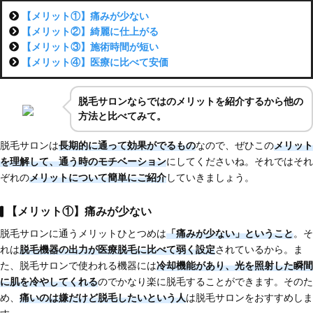
【メリット①】痛みが少ない
【メリット②】綺麗に仕上がる
【メリット③】施術時間が短い
【メリット④】医療に比べて安価
脱毛サロンならではのメリットを紹介するから他の
方法と比べてみて。
脱毛サロンは
長期的に通って効果がでるもの
なので、ぜひこの
メリット
を理解して、通う時のモチベーション
にしてくださいね。それではそれ
ぞれの
メリットについて簡単にご紹介
していきましょう。
【メリット①】痛みが少ない
脱毛サロンに通うメリットひとつめは
「痛みが少ない」ということ
。そ
れは
脱毛機器の出力が
医療脱毛に比べて弱く設定
されているから。ま
た、脱毛サロンで使われる機器には
冷却機能があり、光を照射した瞬間
に肌を冷やしてくれる
のでかなり楽に脱毛することができます。そのた
め、
痛いのは嫌だけど脱毛したいという人
は脱毛サロンをおすすめしま