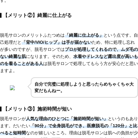
す。
【メリット②】綺麗に仕上がる
脱毛サロンのメリットふたつめは
「綺麗に仕上がる」
という点です。自
己処理だと
「背中/VIO/ヒップ」は手が届かない
ため、特に処理し忘れ
が多いのですが、脱毛サロンでは
プロが処理してくれるので、ムダ毛の
ない綺麗な肌
になります。そのため、
水着やドレスなど
露出度が高いも
のを着ることがある人
は脱毛サロンで処理してもらう方が安心だと思い
ますよ。
自分で完璧に処理しようと思ったらめちゃくちゃ大
変だもんねー。
【メリット③】施術時間が短い
脱毛サロンが
人気な理由のひとつに
「施術時間が短い」
というのもあり
ます。だいたい
「90分」で全身脱毛
ができ、医療脱毛の「120分」と比
べると短時間
なのが嬉しいところ。理由は脱毛サロンは肌への負担が少