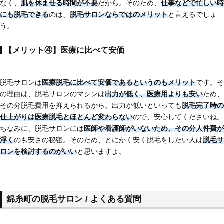
なく、
肌を休ませる時間が不要
だから。そのため、
仕事などで忙しい時
にも脱毛できる
のは、
脱毛サロンならではのメリット
と言えるでしょ
う。
【メリット④】医療に比べて安価
脱毛サロンは
医療脱毛に比べて安価である
というのもメリット
です。そ
の理由は、脱毛サロンのマシンは
出力が低く、医療用よりも安い
ため、
その分脱毛費用を抑えられるから。出力が低いといっても
脱毛完了時の
仕上がりは医療脱毛とほとんど変わらない
ので、安心してくださいね。
ちなみに、脱毛サロンには
医師や看護師がいないため、その分人件費が
浮く
のも安さの秘密。そのため、とにかく安く脱毛をしたい人は
脱毛サ
ロンを検討するのがいい
と思いますよ。
錦糸町の脱毛サロン / よくある質問