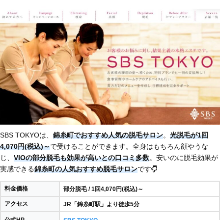
SBS TOKYOは、
錦糸町でおすすめ人気の脱毛サロン
。
光脱毛が1回
4,070円(税込)～
で受けることができます。全身はもちろん顔やうな
じ、
VIOの部分脱毛も効果が高いとの口コミ多数
。安いのに脱毛効果が
実感できる
錦糸町の人気おすすめ脱毛サロン
です
料金価格
部分脱毛 / 1回4,070円(税込)～
アクセス
JR「錦糸町駅」より徒歩5分
公式HP