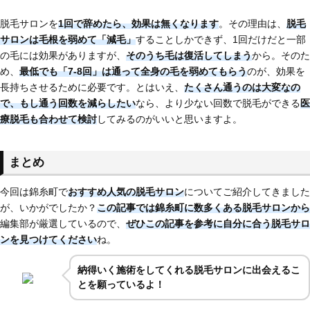
脱毛サロンを
1回で辞めたら、効果は無くなります
。その理由は、
脱毛
サロンは毛根を弱めて「減毛」
することしかできず、1回だけだと一部
の毛には効果がありますが、
そのうち毛は復活してしまう
から。そのた
め、
最低でも「7-8回」は通って全身の毛を弱めてもらう
のが、効果を
長持ちさせるために必要です。とはいえ、
たくさん通うのは大変なの
で、もし通う回数を減らしたい
なら、より少ない回数で脱毛ができる
医
療脱毛も合わせて検討
してみるのがいいと思いますよ。
まとめ
今回は錦糸町で
おすすめ人気の脱毛サロン
についてご紹介してきました
が、いかがでしたか？
この記事では錦糸町に
数多くある脱毛サロンから
編集部が厳選しているので、
ぜひこの記事を参考に自分に合う脱毛サロ
ンを見つけてください
ね。
納得いく施術をしてくれる脱毛サロンに出会えるこ
とを願っているよ！