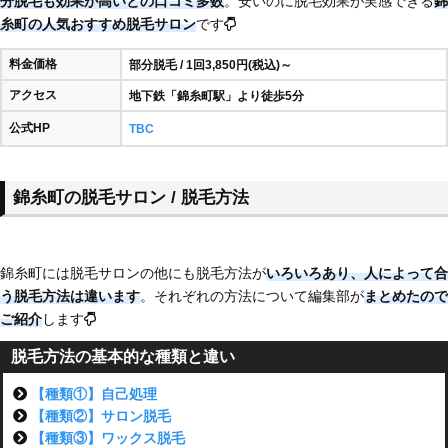
分脱毛も効果が高いとの口コミ多数
。安いのに脱毛効果が実感できる
錦
糸町の人気おすすめ脱毛サロン
です
料金価格
部分脱毛 / 1回3,850円(税込)～
アクセス
地下鉄「錦糸町駅」より徒歩5分
公式HP
TBC
錦糸町の脱毛サロン / 脱毛方法
錦糸町には脱毛サロンの他にも脱毛方法が
いろいろあり、
人によって合
う脱毛方法は違います
。それぞれの方法について編集部が
まとめたので
ご紹介
します
脱毛方法の基本的な種類と違い
【種類①】自己処理
【種類②】サロン脱毛
【種類③】ワックス脱毛