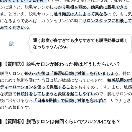
のがだいたい「1-2か月」
だから。毛の生え変わりに合わせて脱毛サロ
ンに通うと、脱毛マシンが
しっかり毛根を弱め、効果的に脱毛できま
す
。とはいえ、脱毛サロンに
通う頻度は人によって異なる
ので、もし気
になるようであれば、カウンセリングの時に
サロンスタッフに相談して
みてください
ね。
通う頻度が多すぎても少なすぎても脱毛効果は薄く
なっちゃうんだね。
【質問⑦】脱毛サロンが終わった後はどうしたらいい？
脱毛サロンが
終わった後は「保湿&日焼け対策」を行いましょう
。特に
はじめて施術を受けた当日は肌が敏感になっているので、
敏感肌用のボ
ディーローションを使って保湿すること
をおすすめします。また、敏感
な状態で
日焼けをしてしまうと炎症を起こしやすい
ので、脱毛サロンの
後に出かけるなら
「日傘&長袖」で日焼け対策を忘れずに
。サウナも念
のため禁止です。
【質問⑧】脱毛サロンは何回くらいでツルツルになる？