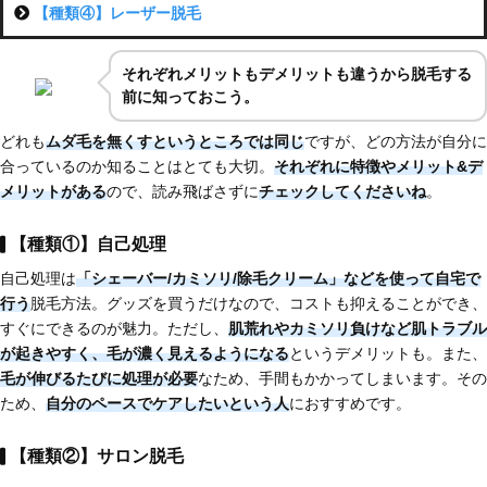
【種類④】レーザー脱毛
それぞれメリットもデメリットも違うから脱毛する
前に知っておこう。
どれも
ムダ毛を無くすというところでは同じ
ですが、どの方法が自分に
合っているのか知ることはとても大切。
それぞれに特徴やメリット&デ
メリットがある
ので、読み飛ばさずに
チェックしてくださいね
。
【種類①】自己処理
自己処理は
「シェーバー/カミソリ/除毛クリーム」などを使って自宅で
行う
脱毛方法。グッズを買うだけなので、コストも抑えることができ、
すぐにできるのが魅力。ただし、
肌荒れやカミソリ負けなど肌トラブル
が起きやすく、
毛が濃く見えるようになる
というデメリットも。また、
毛が伸びるたびに処理が必要
なため、手間もかかってしまいます。その
ため、
自分のペースでケアしたいという人
におすすめです。
【種類②】サロン脱毛