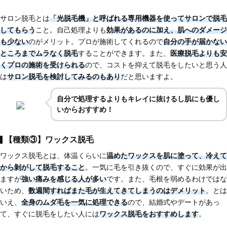
サロン脱毛とは
「
光脱毛機
」と呼ばれる専用機器を使ってサロンで脱毛
してもらう
こと。自己処理よりも
効果があるのに加え、肌へのダメージ
も少ない
のがメリット。プロが施術してくれるので
自分の手が届かない
ところまでムラなく脱毛
することができます。また、
医療脱毛よりも安
くプロの施術を受けられる
ので、コストを抑えて脱毛をしたいと思う人
は
サロン脱毛を検討してみるのもあり
だと思いますよ。
自分で処理するよりもキレイに抜けるし肌にも優し
いからおすすめ！
【種類③】ワックス脱毛
ワックス脱毛とは、体温くらいに
温めたワックスを肌に塗って、冷えて
から剝がして脱毛する
こと
。一気に毛を引き抜くので、すぐに効果が出
ますが
強い痛みを感じる人が多い
です。また、毛根を弱めるわけではな
いため、
数週間すればまた毛が生えてきてしまう
のはデメリット
。とは
いえ、
全身のムダ毛を一気に処理できる
ので、結婚式やデートがあっ
て、すぐに脱毛をしたい人には
ワックス脱毛をおすすめします
。