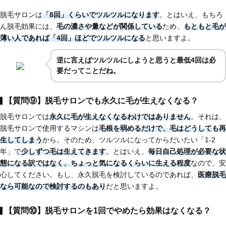
脱毛サロンは
「8回」くらいでツルツルになります
。とはいえ、もちろ
ん脱毛効果には、
毛の濃さや量などが関係している
ため、
もともと毛が
薄い人であれば
「4回」ほど
でツルツルになる
と思いますよ。
逆に言えばツルツルにしようと思うと最低4回は必
要だってことだね。
【質問⑨】脱毛サロンでも永久に毛が生えなくなる？
脱毛サロンでは
永久に毛が生えなくなるわけではありません
。それは、
脱毛サロンで使用するマシンは
毛根を弱めるだけで、毛はどうしても再
生してしまう
から。そのため、ツルツルになってからだいたい「1-2
年」で
少しずつ毛は生えてきます
。とはいえ、
毎日自己処理が必要な状
態になる訳ではなく、ちょっと気になるくらいに生える程度
なので、安
心してください。もし、永久脱毛を検討しているのであれば、
医療脱毛
なら可能
なので検討するのもあり
だと思いますよ。
【質問⑩】脱毛サロンを1回でやめたら効果はなくなる？