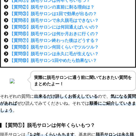
【質問①】脱毛サロンは何年くらいもつ？
【質問②】脱毛サロンの直前に剃る理由は？
【質問③】脱毛サロンは1回で効果が出るの？
【質問④】脱毛サロンで永久脱毛はできない？
【質問⑤】脱毛サロンには何回通えばいいの？
【質問⑥】脱毛サロンは何か月おきに行くの？
【質問⑦】脱毛サロン終わった後はどうする？
【質問⑧】脱毛サロン何回くらいでツルツル？
【質問⑨】脱毛サロンは永久に毛が生えない？
【質問⑩】脱毛サロン1回やめたら効果ない？
実際に脱毛サロンに通う前に聞いておきたい質問を
まとめたよー！
それぞれの質問に
出来るだけ詳しくお答えしている
ので、
気になる質問
があれば
ぜひ読んでみてくださいね。それでは
順番にご紹介していきま
しょう
。
【質問①】脱毛サロンは何年くらいもつ？
脱毛サロンは
「1-2年」くらいもちます
。基本的に
脱毛サロンは永久脱