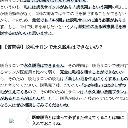
脱毛サロンは
1回では効果がほとんどありません
。
というのも、
毛には成長サイクルがあり「成長期」という期間
の毛にし
か脱毛効果がなく、1回の施術では全ての毛を脱毛することができない
から。そのため、
最低でも「4-5回」は脱毛サロンに通う必要がありま
す
。もし、1回で効果を感じたいという人は
即効性のある医療脱毛
を検
討するのがいいと思いますよ
。
【質問④】脱毛サロンで永久脱毛はできないの？
脱毛サロンで
永久脱毛はできません
。その理由は、脱毛サロンで使用す
るマシンが医療用と比べて弱く、
完全に毛根を壊すことができない
か
ら。そのため、脱毛サロンの脱毛は
「新しい毛を生えにくくする」もの
だと考えてください。脱毛完了後、だいたい
「1-2年後」には少しずつ
毛が生えてくる
ので、その時のためにサロンは
「永久通い放題プラン」
があるところがほとんど
。もし、脱毛が終わった後のケアについて気に
なる人は
ぜひ相談してみてくださいね
。
医療脱毛とは違って必ずまた生えてくることは頭に
入れておこうね。