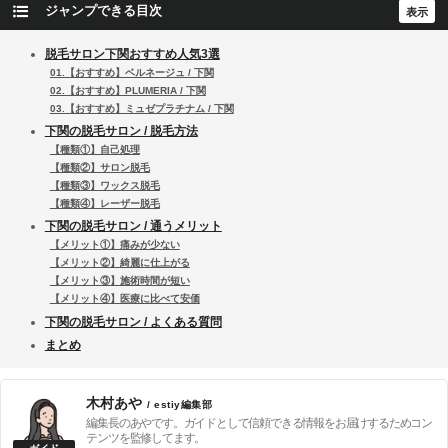
ジャンプできる目次
脱毛サロン下関おすすめ人気3選
01.【おすすめ】ベルネージュ / 下関
02.【おすすめ】PLUMERIA / 下関
03.【おすすめ】ミュゼプラチナム / 下関
下関の脱毛サロン / 脱毛方法
【種類①】自己処理
【種類②】サロン脱毛
【種類③】ワックス脱毛
【種類④】レーザー脱毛
下関の脱毛サロン / 通うメリット
【メリット①】痛みが少ない
【メリット②】綺麗に仕上がる
【メリット③】施術時間が短い
【メリット④】医療に比べて安価
下関の脱毛サロン / よくある質問
まとめ
木村あや
/ estiy編集部
編集長のあやです。ガイドとして信頼できる情報をお届けするためコン
テンツを監修してます。