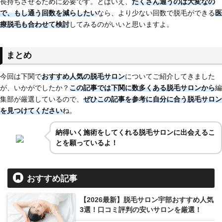
長持ちさせるために必要です。とはいえ、
たくさん通うのは大変なの
で、もし通う回数を減らしたい
なら、より少ない回数で脱毛ができる
医
療脱毛も合わせて検討
してみるのがいいと思いますよ。
まとめ
今回は下関で
おすすめ人気の脱毛サロン
についてご紹介してきました
が、いかがでしたか？
この記事では下関に
数多くある脱毛サロンから
編
集部が厳選しているので、
ぜひこの記事を参考に自分に合う脱毛サロン
を見つけてください
ね。
納得いく施術をしてくれる脱毛サロンに出会えるこ
とを願っているよ！
おすすめ記事
【2026最新】脱毛サロン宇部おすすめ人気
3選！口コミ評判の安いサロンを厳選！