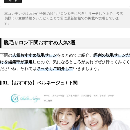
本コンテンツはestiyが全国の脱毛サロンを先に独自リサーチした上で、各店
舗様より変更情報をいただくことで常に最新情報での掲載を実現していま
す。
脱毛サロン下関おすすめ人気3選
下関の
人気おすすめ脱毛サロン
をまとめてご紹介。
評判の脱毛サロンだ
けを編集部が厳選
したので、気になるところがあればぜひ行ってみてく
ださいね。それでは
さっそくご紹介して
いきましょう。
01.【おすすめ】ベルネージュ / 下関