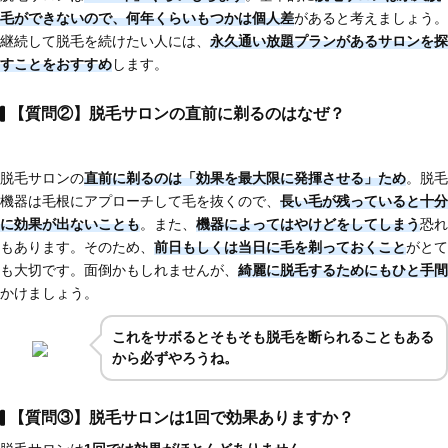
毛ができない
ので、
何年くらいもつかは個人差
があると考えましょう。
継続して脱毛を続けたい人には、
永久通い放題プランがあるサロンを探
すことをおすすめ
します。
【質問②】脱毛サロンの直前に剃るのはなぜ？
脱毛サロンの
直前に剃るのは「効果を最大限に発揮させる」ため
。脱毛
機器は毛根にアプローチして毛を抜くので、
長い毛が残っていると十分
に効果が出ないことも
。また、
機器によってはやけどをしてしまう
恐れ
もあります。そのため、
前日もしくは当日に毛を剃っておくこと
がとて
も大切です。面倒かもしれませんが、
綺麗に脱毛するためにもひと手間
かけましょう。
これを
サボるとそもそも脱毛を断られることもある
から必ずやろうね。
【質問③】脱毛サロンは1回で効果ありますか？