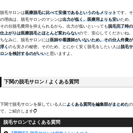
脱毛サロンは
医療脱毛に比べて安価である
というのもメリット
です。そ
の理由は、脱毛サロンのマシンは
出力が低く、医療用よりも安い
ため、
その分脱毛費用を抑えられるから。出力が低いといっても
脱毛完了時の
仕上がりは医療脱毛とほとんど変わらない
ので、安心してくださいね。
ちなみに、脱毛サロンには
医師や看護師がいないため、その分人件費が
浮く
のも安さの秘密。そのため、とにかく安く脱毛をしたい人は
脱毛サ
ロンを検討するのがいい
と思いますよ。
下関の脱毛サロン / よくある質問
下関で脱毛サロンを探している人に
よくある質問を編集部がまとめた
の
で、ご紹介します
脱毛サロンでよくある質問