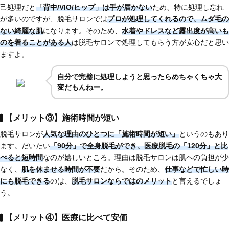
己処理だと
「背中/VIO/ヒップ」は手が届かない
ため、特に処理し忘れ
が多いのですが、脱毛サロンでは
プロが処理してくれるので、ムダ毛の
ない綺麗な肌
になります。そのため、
水着やドレスなど
露出度が高いも
のを着ることがある人
は脱毛サロンで処理してもらう方が安心だと思い
ますよ。
自分で完璧に処理しようと思ったらめちゃくちゃ大
変だもんねー。
【メリット③】施術時間が短い
脱毛サロンが
人気な理由のひとつに
「施術時間が短い」
というのもあり
ます。だいたい
「90分」で全身脱毛
ができ、医療脱毛の「120分」と比
べると短時間
なのが嬉しいところ。理由は脱毛サロンは肌への負担が少
なく、
肌を休ませる時間が不要
だから。そのため、
仕事などで忙しい時
にも脱毛できる
のは、
脱毛サロンならではのメリット
と言えるでしょ
う。
【メリット④】医療に比べて安価