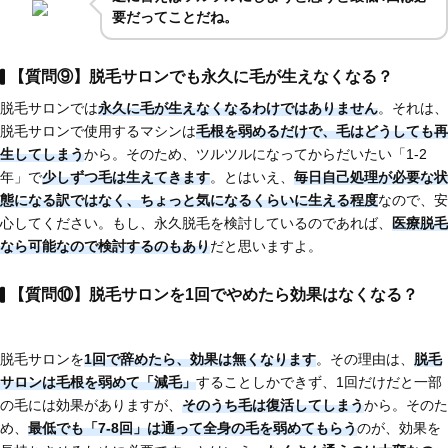
要だってことだね。
【質問⑨】脱毛サロンでも永久に毛が生えなくなる？
脱毛サロンでは
永久に毛が生えなくなるわけではありません
。それは、
脱毛サロンで使用するマシンは
毛根を弱めるだけで、毛はどうしても再
生してしまう
から。そのため、ツルツルになってからだいたい「1-2
年」で
少しずつ毛は生えてきます
。とはいえ、
毎日自己処理が必要な状
態になる訳ではなく、ちょっと気になるくらいに生える程度
なので、安
心してください。もし、永久脱毛を検討しているのであれば、
医療脱毛
なら可能
なので検討するのもあり
だと思いますよ。
【質問⑩】脱毛サロンを1回でやめたら効果はなくなる？
脱毛サロンを
1回で辞めたら、効果は無くなります
。その理由は、
脱毛
サロンは毛根を弱めて「減毛」
することしかできず、1回だけだと一部
の毛には効果がありますが、
そのうち毛は復活してしまう
から。そのた
め、
最低でも「7-8回」は通って全身の毛を弱めてもらう
のが、効果を