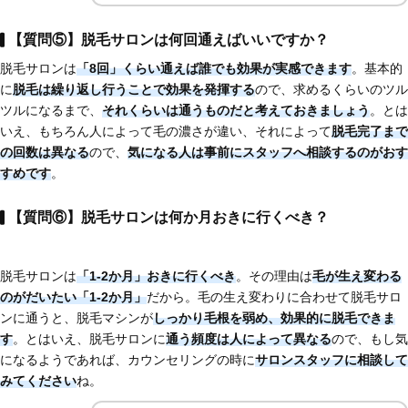
【質問⑤】脱毛サロンは何回通えばいいですか？
脱毛サロンは
「8回」くらい通えば誰でも効果が実感できます
。基本的
に
脱毛は繰り返し行うことで効果を発揮する
ので、求めるくらいのツル
ツルになるまで、
それくらいは通うものだと考えておきましょう
。とは
いえ、もちろん人によって毛の濃さが違い、それによって
脱毛完了まで
の回数は異なる
ので、
気になる人は
事前にスタッフへ相談するのがおす
すめです
。
【質問⑥】脱毛サロンは何か月おきに行くべき？
脱毛サロンは
「1-2か月」おきに行くべき
。その理由は
毛が生え変わる
のがだいたい「1-2か月」
だから。毛の生え変わりに合わせて脱毛サロ
ンに通うと、脱毛マシンが
しっかり毛根を弱め、効果的に脱毛できま
す
。とはいえ、脱毛サロンに
通う頻度は人によって異なる
ので、もし気
になるようであれば、カウンセリングの時に
サロンスタッフに相談して
みてください
ね。