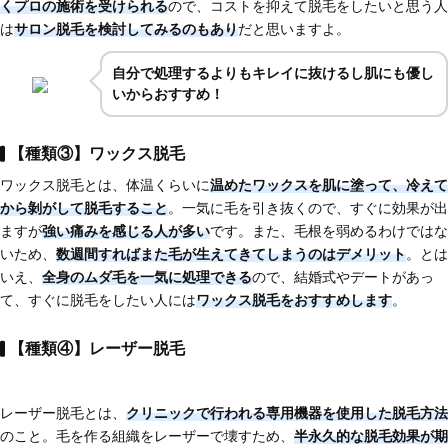
くプロの施術を受けられる
ので、コストを抑えて脱毛をしたいと思う人
は
サロン脱毛を検討してみるのもあり
だと思いますよ。
自分で処理するよりもキレイに抜けるし肌にも優し
いからおすすめ！
【種類③】ワックス脱毛
ワックス脱毛とは、体温くらいに
温めたワックスを肌に塗って、冷えて
から剝がして脱毛する
こと
。一気に毛を引き抜くので、すぐに効果が出
ますが
強い痛みを感じる人が多い
です。また、毛根を弱めるわけではな
いため、
数週間すればまた毛が生えてきてしまう
のはデメリット
。とは
いえ、
全身のムダ毛を一気に処理できる
ので、結婚式やデートがあっ
て、すぐに脱毛をしたい人には
ワックス脱毛をおすすめします
。
【種類④】レーザー脱毛
レーザー脱毛とは、
クリニックで行われる専用機器を使用した脱毛方法
のこと。毛を作る組織をレーザーで壊すため、
半永久的な脱毛効果が期