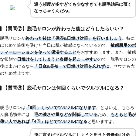
通う頻度が多すぎても少なすぎても脱毛効果は薄く
なっちゃうんだね。
【質問⑦】脱毛サロンが終わった後はどうしたらいい？
脱毛サロンが
終わった後は「保湿&日焼け対策」を行いましょう
。特に
はじめて施術を受けた当日は肌が敏感になっているので、
敏感肌用のボ
ディーローションを使って保湿すること
をおすすめします。また、敏感
な状態で
日焼けをしてしまうと炎症を起こしやすい
ので、脱毛サロンの
後に出かけるなら
「日傘&長袖」で日焼け対策を忘れずに
。サウナも念
のため禁止です。
【質問⑧】脱毛サロンは何回くらいでツルツルになる？
脱毛サロンは
「8回」くらいでツルツルになります
。とはいえ、もちろ
ん脱毛効果には、
毛の濃さや量などが関係している
ため、
もともと毛が
薄い人であれば
「4回」ほど
でツルツルになる
と思いますよ。
逆に言えばツルツルにしようと思うと最低4回は必