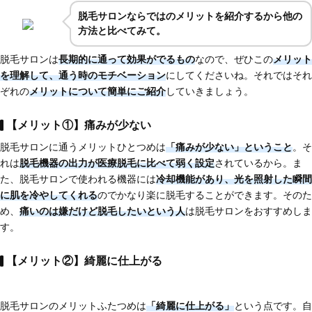
脱毛サロンならではのメリットを紹介するから他の
方法と比べてみて。
脱毛サロンは
長期的に通って効果がでるもの
なので、ぜひこの
メリット
を理解して、通う時のモチベーション
にしてくださいね。それではそれ
ぞれの
メリットについて簡単にご紹介
していきましょう。
【メリット①】痛みが少ない
脱毛サロンに通うメリットひとつめは
「痛みが少ない」ということ
。そ
れは
脱毛機器の出力が
医療脱毛に比べて弱く設定
されているから。ま
た、脱毛サロンで使われる機器には
冷却機能があり、光を照射した瞬間
に肌を冷やしてくれる
のでかなり楽に脱毛することができます。そのた
め、
痛いのは嫌だけど脱毛したいという人
は脱毛サロンをおすすめしま
す。
【メリット②】綺麗に仕上がる
脱毛サロンのメリットふたつめは
「綺麗に仕上がる」
という点です。自