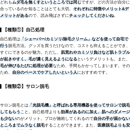
どれも
ムダ毛を無くすというところでは同じ
ですが、どの方法が自分に
合っているのか知ることはとても大切。
それぞれに特徴やメリット&デ
メリットがある
ので、読み飛ばさずに
チェックしてくださいね
。
【種類①】自己処理
自己処理は
「シェーバー/カミソリ/除毛クリーム」などを使って自宅で
行う
脱毛方法。グッズを買うだけなので、コストも抑えることができ、
すぐにできるのが魅力。ただし、
肌荒れやカミソリ負けなど肌トラブル
が起きやすく、
毛が濃く見えるようになる
というデメリットも。また、
毛が伸びるたびに処理が必要
なため、手間もかかってしまいます。その
ため、
自分のペースでケアしたいという人
におすすめです。
【種類②】サロン脱毛
サロン脱毛とは
「光脱毛
機」と呼ばれる専用機器を使ってサロンで脱毛
してもらう
こと。自己処理よりも
効果があるのに加え、肌へのダメージ
も少ない
のがメリット。プロが施術してくれるので
自分の手が届かない
ところまでムラなく脱毛
することができます。また、
医療脱毛よりも安