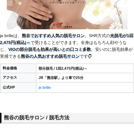
je brilleは、
熊谷でおすすめ人気の脱毛サロン
。SHR方式の
光脱毛が1回
2,475円(税込)～
で受けることができます。全身はもちろん顔やうな
じ、
VIOの部分脱毛も効果が高いとの口コミ多数
。安いのに脱毛効果が
実感できる
熊谷の人気おすすめ脱毛サロン
です
料金価格
部分脱毛 / 1回2,475円(税込)～
アクセス
JR「熊谷駅」より車で25分
公式HP
je brille
熊谷の脱毛サロン / 脱毛方法