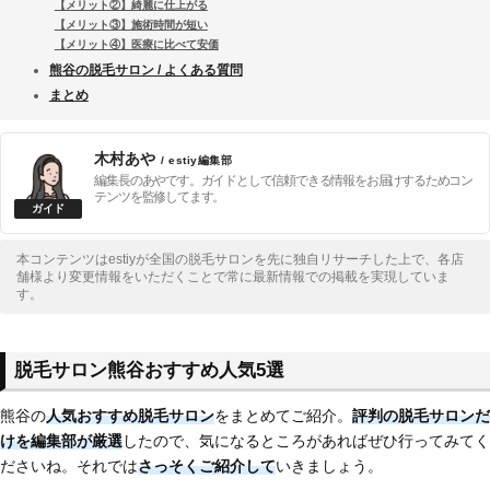
【メリット②】綺麗に仕上がる
【メリット③】施術時間が短い
【メリット④】医療に比べて安価
熊谷の脱毛サロン / よくある質問
まとめ
木村あや
/ estiy編集部
編集長のあやです。ガイドとして信頼できる情報をお届けするためコン
テンツを監修してます。
本コンテンツはestiyが全国の脱毛サロンを先に独自リサーチした上で、各店
舗様より変更情報をいただくことで常に最新情報での掲載を実現していま
す。
脱毛サロン熊谷おすすめ人気5選
熊谷の
人気おすすめ脱毛サロン
をまとめてご紹介。
評判の脱毛サロンだ
けを編集部が厳選
したので、気になるところがあればぜひ行ってみてく
ださいね。それでは
さっそくご紹介して
いきましょう。