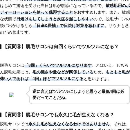
はじめて施術を受けた当日は肌が敏感になっているので、
敏感肌用のボ
ディーローションを使って保湿すること
をおすすめします。また、敏感
な状態で
日焼けをしてしまうと炎症を起こしやすい
ので、脱毛サロンの
後に出かけるなら
「日傘&長袖」で日焼け対策を忘れずに
。サウナも念
のため禁止です。
【質問⑧】脱毛サロンは何回くらいでツルツルになる？
脱毛サロンは
「8回」くらいでツルツルになります
。とはいえ、もちろ
ん脱毛効果には、
毛の濃さや量などが関係している
ため、
もともと毛が
薄い人であれば
「4回」ほど
でツルツルになる
と思いますよ。
逆に言えばツルツルにしようと思うと最低4回は必
要だってことだね。
【質問⑨】脱毛サロンでも永久に毛が生えなくなる？
脱毛サロンでは
永久に毛が生えなくなるわけではありません
。それは、