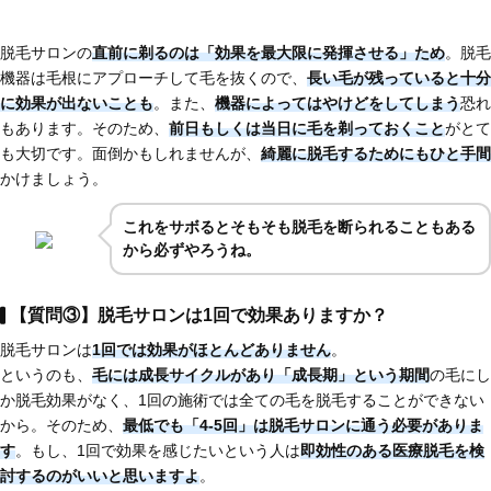
脱毛サロンの
直前に剃るのは「効果を最大限に発揮させる」ため
。脱毛
機器は毛根にアプローチして毛を抜くので、
長い毛が残っていると十分
に効果が出ないことも
。また、
機器によってはやけどをしてしまう
恐れ
もあります。そのため、
前日もしくは当日に毛を剃っておくこと
がとて
も大切です。面倒かもしれませんが、
綺麗に脱毛するためにもひと手間
かけましょう。
これを
サボるとそもそも脱毛を断られることもある
から必ずやろうね。
【質問③】脱毛サロンは1回で効果ありますか？
脱毛サロンは
1回では効果がほとんどありません
。
というのも、
毛には成長サイクルがあり「成長期」という期間
の毛にし
か脱毛効果がなく、1回の施術では全ての毛を脱毛することができない
から。そのため、
最低でも「4-5回」は脱毛サロンに通う必要がありま
す
。もし、1回で効果を感じたいという人は
即効性のある医療脱毛
を検
討するのがいいと思いますよ
。