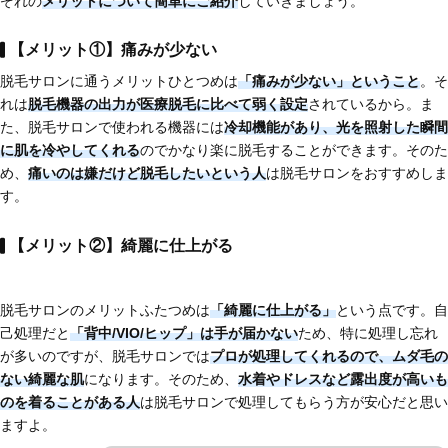
ぞれの
メリットについて簡単にご紹介
していきましょう。
【メリット①】痛みが少ない
脱毛サロンに通うメリットひとつめは
「痛みが少ない」ということ
。そ
れは
脱毛機器の出力が
医療脱毛に比べて弱く設定
されているから。ま
た、脱毛サロンで使われる機器には
冷却機能があり、光を照射した瞬間
に肌を冷やしてくれる
のでかなり楽に脱毛することができます。そのた
め、
痛いのは嫌だけど脱毛したいという人
は脱毛サロンをおすすめしま
す。
【メリット②】綺麗に仕上がる
脱毛サロンのメリットふたつめは
「綺麗に仕上がる」
という点です。自
己処理だと
「背中/VIO/ヒップ」は手が届かない
ため、特に処理し忘れ
が多いのですが、脱毛サロンでは
プロが処理してくれるので、ムダ毛の
ない綺麗な肌
になります。そのため、
水着やドレスなど
露出度が高いも
のを着ることがある人
は脱毛サロンで処理してもらう方が安心だと思い
ますよ。