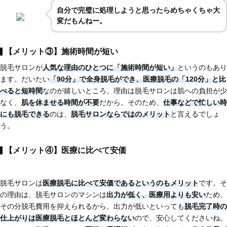
自分で完璧に処理しようと思ったらめちゃくちゃ大
変だもんねー。
【メリット③】施術時間が短い
脱毛サロンが
人気な理由のひとつに
「施術時間が短い」
というのもあり
ます。だいたい
「90分」で全身脱毛
ができ、医療脱毛の「120分」と比
べると短時間
なのが嬉しいところ。理由は脱毛サロンは肌への負担が少
なく、
肌を休ませる時間が不要
だから。そのため、
仕事などで忙しい時
にも脱毛できる
のは、
脱毛サロンならではのメリット
と言えるでしょ
う。
【メリット④】医療に比べて安価
脱毛サロンは
医療脱毛に比べて安価である
というのもメリット
です。そ
の理由は、脱毛サロンのマシンは
出力が低く、医療用よりも安い
ため、
その分脱毛費用を抑えられるから。出力が低いといっても
脱毛完了時の
仕上がりは医療脱毛とほとんど変わらない
ので、安心してくださいね。