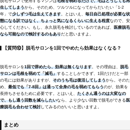
脱毛サロンで使用するマシンは
毛根を弱めるだけで、毛はどうしても再
生してしまう
から。そのため、ツルツルになってからだいたい「1-2
年」で
少しずつ毛は生えてきます
。とはいえ、
毎日自己処理が必要な状
態になる訳ではなく、ちょっと気になるくらいに生える程度
なので、安
心してください。もし、永久脱毛を検討しているのであれば、
医療脱毛
なら可能
なので検討するのもあり
だと思いますよ。
【質問⑩】脱毛サロンを1回でやめたら効果はなくなる？
脱毛サロンを
1回で辞めたら、効果は無くなります
。その理由は、
脱毛
サロンは毛根を弱めて「減毛」
することしかできず、1回だけだと一部
の毛には効果がありますが、
そのうち毛は復活してしまう
から。そのた
め、
最低でも「7-8回」は通って全身の毛を弱めてもらう
のが、効果を
長持ちさせるために必要です。とはいえ、
たくさん通うのは大変なの
で、もし通う回数を減らしたい
なら、より少ない回数で脱毛ができる
医
療脱毛も合わせて検討
してみるのがいいと思いますよ。
まとめ