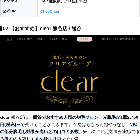
アクセス
JR「籠原駅」より徒歩15分
公式HP
ChouChou
02.【おすすめ】clear 熊谷店 / 熊谷
clear 熊谷店は、
熊谷でおすすめ人気の脱毛サロン
。
光脱毛が1回2,750
円(税込)～
で受けることができます。全身はもちろん顔やうなじ、
VIO
の部分脱毛も効果が高いとの口コミ多数
。安いのに脱毛効果が実感でき
る
熊谷の人気おすすめ脱毛サロン
です