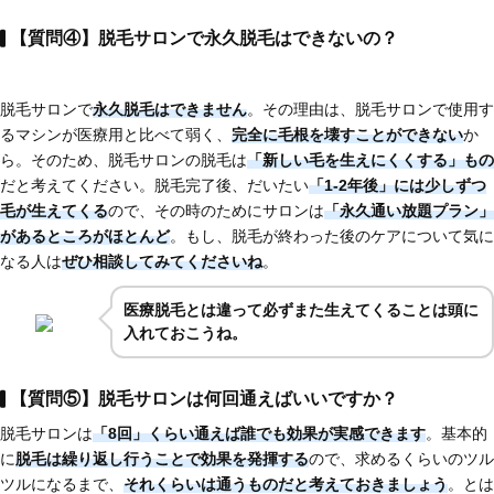
【質問④】脱毛サロンで永久脱毛はできないの？
脱毛サロンで
永久脱毛はできません
。その理由は、脱毛サロンで使用す
るマシンが医療用と比べて弱く、
完全に毛根を壊すことができない
か
ら。そのため、脱毛サロンの脱毛は
「新しい毛を生えにくくする」もの
だと考えてください。脱毛完了後、だいたい
「1-2年後」には少しずつ
毛が生えてくる
ので、その時のためにサロンは
「永久通い放題プラン」
があるところがほとんど
。もし、脱毛が終わった後のケアについて気に
なる人は
ぜひ相談してみてくださいね
。
医療脱毛とは違って必ずまた生えてくることは頭に
入れておこうね。
【質問⑤】脱毛サロンは何回通えばいいですか？
脱毛サロンは
「8回」くらい通えば誰でも効果が実感できます
。基本的
に
脱毛は繰り返し行うことで効果を発揮する
ので、求めるくらいのツル
ツルになるまで、
それくらいは通うものだと考えておきましょう
。とは