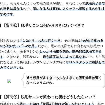
いえ、もちろん人によって毛の濃さが違い、それによって
脱毛完了まで
の回数は異なる
ので、
気になる人は
事前にスタッフへ相談するのがおす
すめです
。
【質問⑥】脱毛サロンは何か月おきに行くべき？
脱毛サロンは
「1-2か月」おきに行くべき
。その理由は
毛が生え変わる
のがだいたい「1-2か月」
だから。毛の生え変わりに合わせて脱毛サロ
ンに通うと、脱毛マシンが
しっかり毛根を弱め、効果的に脱毛できま
す
。とはいえ、脱毛サロンに
通う頻度は人によって異なる
ので、もし気
になるようであれば、カウンセリングの時に
サロンスタッフに相談して
みてください
ね。
通う頻度が多すぎても少なすぎても脱毛効果は薄く
なっちゃうんだね。
【質問⑦】脱毛サロンが終わった後はどうしたらいい？
脱毛サロンが
終わった後は「保湿&日焼け対策」を行いましょう
。特に