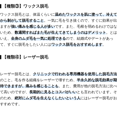
【種類③】ワックス脱毛
ワックス脱毛とは、体温くらいに
温めたワックスを肌に塗って、冷えて
から剝がして脱毛する
こと
。一気に毛を引き抜くので、すぐに効果が出
ますが
強い痛みを感じる人が多い
です。また、毛根を弱めるわけではな
いため、
数週間すればまた毛が生えてきてしまう
のはデメリット
。とは
いえ、
全身のムダ毛を一気に処理できる
ので、結婚式やデートがあっ
て、すぐに脱毛をしたい人には
ワックス脱毛をおすすめします
。
【種類④】レーザー脱毛
レーザー脱毛とは、
クリニックで行われる専用機器を使用した脱毛方法
のこと。毛を作る組織をレーザーで壊すため、
半永久的な脱毛効果が期
待できますが、痛みを感じることも
。また、費用が他の脱毛方法に比べ
て高いのですが、
長期的に見るとコスパがいい
とも言われています。そ
のため、
絶対にムダ毛を生えなくしたいという人
にはレーザー脱毛がお
すすめです。