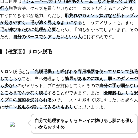
自己処理は
「シェーバー/カミソリ/除毛クリーム」などを使って自宅で
行う
脱毛方法。グッズを買うだけなので、コストも抑えることができ、
すぐにできるのが魅力。ただし、
肌荒れやカミソリ負けなど肌トラブル
が起きやすく、
毛が濃く見えるようになる
というデメリットも。また、
毛が伸びるたびに処理が必要
なため、手間もかかってしまいます。その
ため、
自分のペースでケアしたいという人
におすすめです。
【種類②】サロン脱毛
サロン脱毛とは
「光脱毛機」と呼ばれる専用機器を使ってサロンで脱毛
してもらう
こと。自己処理よりも
効果があるのに加え、肌へのダメージ
も少ない
のがメリット。プロが施術してくれるので
自分の手が届かない
ところまでムラなく脱毛
することができます。また、
医療脱毛よりも安
くプロの施術を受けられる
ので、コストを抑えて脱毛をしたいと思う人
は
サロン脱毛を検討してみるのもあり
だと思いますよ。
自分で処理するよりもキレイに抜けるし肌にも優し
いからおすすめ！