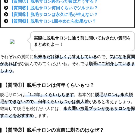
【質問⑦】脱毛サロン終わった後はどうする？
【質問⑧】脱毛サロン何回くらいでツルツル？
【質問⑨】脱毛サロンは永久に毛が生えない？
【質問⑩】脱毛サロン1回やめたら効果ない？
実際に脱毛サロンに通う前に聞いておきたい質問を
まとめたよー！
それぞれの質問に
出来るだけ詳しくお答えしている
ので、
気になる質問
があれば
ぜひ読んでみてくださいね。それでは
順番にご紹介していきま
しょう
。
【質問①】脱毛サロンは何年くらいもつ？
脱毛サロンは
「1-2年」くらいもちます
。基本的に
脱毛サロンは永久脱
毛ができない
ので、
何年くらいもつかは個人差
があると考えましょう。
継続して脱毛を続けたい人には、
永久通い放題プランがあるサロンを探
すことをおすすめ
します。
【質問②】脱毛サロンの直前に剃るのはなぜ？